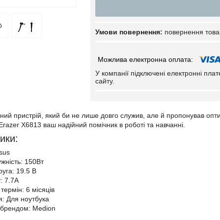
повернення това
У компанії підключені електронні пла
сайту.
ний пристрій, який би не лише довго служив, але й пропонував опт
Erazer X6813 ваш надійний помічник в роботі та навчанні.
ики:
sus
ужність: 150Вт
уга: 19.5 В
: 7.7А
термін: 6 місяців
: Для ноутбука
з брендом: Medion