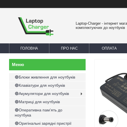
Laptop-Charger - інтернет маг
комплектуючих до ноутбуків
ГОЛОВНА
ПРО НАС
ОПЛАТА
🟢Блоки живлення для ноутбуків
🟢Клавіатури для ноутбуків
🟢Акумулятори для ноутбуків
🟢Матриці для ноутбуків
🟢Оперативна пам'ять до
ноутбука
🟢Оригінальні зарядні пристрії