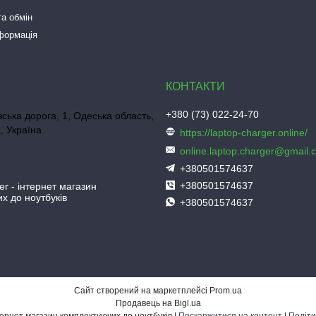
а обмін
нформація
+380 (73) 022-24-70
ська дорога, 1, Одеська область,
, Україна
https://laptop-charger.online/
online.laptop.charger@gmail.
+380501574637
+380501574637
er - інтернет магазин
х до ноутбуків
+380501574637
Сайт створений на маркетплейсі
Prom.ua
Продавець на Bigl.ua