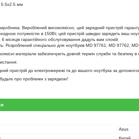
 5.5x2.5 мм
 виробника: Вироблений високоякісно, цей зарядний пристрій гарантує
вихідною потужністю в 150Вт, цей пристрій швидко зарядить ваш ноут
і: 6 місяців гарантійного обслуговування дадуть вам спокій.
сть: Розроблений спеціально для ноутбуків MD 97761, MD 97762, M
оякісні матеріали забезпечують довгий термін служби та безпеку в 
ристання:
дний пристрій до електромережі та до вашого ноутбука за допомогою
забудьте про проблеми з зарядкою!
ки
Asus
к
Китай