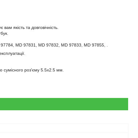
 вам якість та довговічність.
бук.
D 97784, MD 97831, MD 97832, MD 97833, MD 97855, .
експлуатації.
 сумісного роз'єму 5.5x2.5 мм.