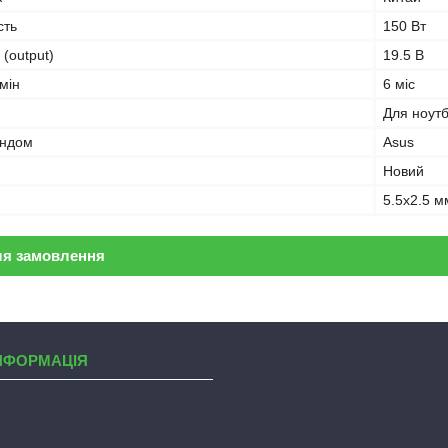
сть
150 Вт
 (output)
19.5 В
мін
6 міс
Для ноут
ендом
Asus
Новий
5.5x2.5 м
ля замовлення
НФОРМАЦІЯ