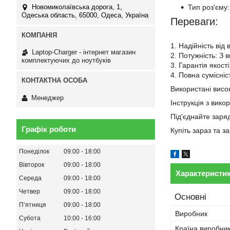
Тип роз'єму:
Новомиколаївська дорога, 1,
Одеська область, 65000, Одеса, Україна
Переваги:
1. Надійність від
Laptop-Charger - інтернет магазин
2. Потужність: З 
комплектуючих до ноутбуків
3. Гарантія якост
4. Повна сумісні
Використані висок
Менеджер
Інструкція з вико
Під'єднайте заря
Графік роботи
Купіть зараз та 
Понеділок
09:00
18:00
Вівторок
09:00
18:00
Характеристи
Середа
09:00
18:00
Четвер
09:00
18:00
Основні
Пʼятниця
09:00
18:00
Виробник
Субота
10:00
16:00
Країна виробни