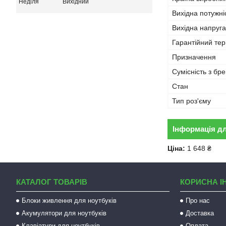
Неділя
Вихідний
Вихідна потужні
Вихідна напруга
Гарантійний тер
Призначення
Сумісність з бр
Стан
Тип роз'єму
Інформація д
Ціна:
1 648 ₴
КАТАЛОГ ТОВАРІВ
КОРИСНА І
Блоки живлення для ноутбуків
Про нас
Акумулятори для ноутбуків
Доставка
Клавіатури для ноутбуків
Оплата