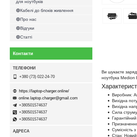
для ноутбуків
🟢Кабелі до блоків живлення
🟢Про нас
🟢Відгуки
🟢Статті
Контакти
Ви шукаєте заряд
+380 (73) 022-24-70
ноутбука Medion 
Характерист
https://laptop-charger.online/
Виробник: A
online.laptop.charger@gmail.com
Вихідна пот
+380501574637
Вихідна напр
Сила струму
+380501574637
Гарантійний 
+380501574637
Призначення
Сумісність 
Стан: Новий