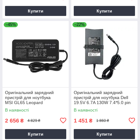
Купити
Купити
–45%
–22%
Оригінальний зарядний
Оригінальний зарядний
пристрій для ноутбука
пристрій для ноутбука Dell
MSI GL65 Leopard
19.5V 6.7A 130W 7.4*5.0 pin
Slim (PA-4E)
В наявності
В наявності
2 656
1 451
₴
₴
4 829 ₴
1 860 ₴
Купити
Купити