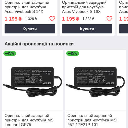
Оригінальний зарядний
Оригінальний зарядний
Ориг
пристрій для ноутбука
пристрій для ноутбука
прис
Asus Vivobook S 14X
Asus Vivobook S 16X
Asus
OLED M5402RA
OLED M5602QA
OLE
1 195
1 195
1 1
₴
₴
1 328 ₴
1 328 ₴
Купити
Купити
Акційні пропозиції та новинки
–45%
–45%
Оригінальний зарядний
Оригінальний зарядний
пристрій для ноутбука MSI
пристрій для ноутбука MSI
Leopard GP75
957-17E21P-101