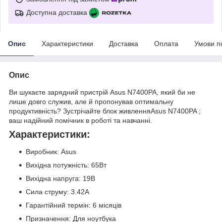
Доступна доставка
Опис
Характеристики
Доставка
Оплата
Умови п
Опис
Ви шукаєте зарядний пристрій Asus N7400PA, який би не
лише довго служив, але й пропонував оптимальну
продуктивність? Зустрічайте блок живленняAsus N7400PA ;
ваш надійний помічник в роботі та навчанні.
Характеристики:
Виробник: Asus
Вихідна потужність: 65Вт
Вихідна напруга: 19В
Сила струму: 3.42А
Гарантійний термін: 6 місяців
Призначення: Для ноутбука