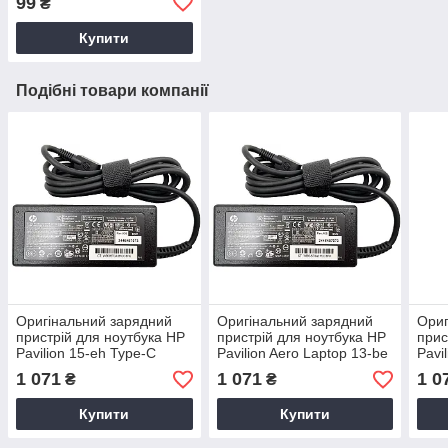
99
₴
Купити
Подібні товари компанії
Оригінальний зарядний
Оригінальний зарядний
Ориг
пристрій для ноутбука HP
пристрій для ноутбука HP
прис
Pavilion 15-eh Type-C
Pavilion Aero Laptop 13-be
Pavi
Type-C
14-d
1 071
1 071
1 0
₴
₴
Купити
Купити