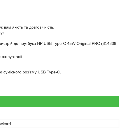
 вам якість та довговічність.
ук.
пристрій до ноутбука HP USB Type-C 45W Original PRC (814838-
експлуатації.
ю сумісного роз'єму USB Type-C.
ackard