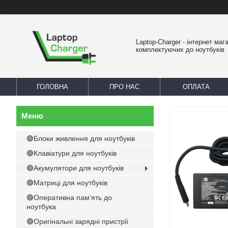
Laptop-Charger - інтернет маг
комплектуючих до ноутбуків
ГОЛОВНА
ПРО НАС
ОПЛАТА
🟢Блоки живлення для ноутбуків
🟢Клавіатури для ноутбуків
🟢Акумулятори для ноутбуків
🟢Матриці для ноутбуків
🟢Оперативна пам'ять до
ноутбука
🟢Оригінальні зарядні пристрії