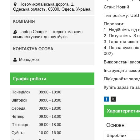
Новомиколаївська дорога, 1,
Стан: Новий
Одеська область, 65000, Одеса, Україна
Тип роз'єму: USB
Переваги:
1. Надійність від
Laptop-Charger - інтернет магазин
2. Потужність: З 
комплектуючих до ноутбуків
3. Гарантія якост
4. Повна сумісні
002).
Менеджер
Використані висок
Інструкція з вико
Графік роботи
Під'єднайте заря
Купіть зараз та 
Понеділок
09:00
18:00
Вівторок
09:00
18:00
Середа
09:00
18:00
Характеристи
Четвер
09:00
18:00
Основні
Пʼятниця
09:00
18:00
Субота
10:00
16:00
Виробник