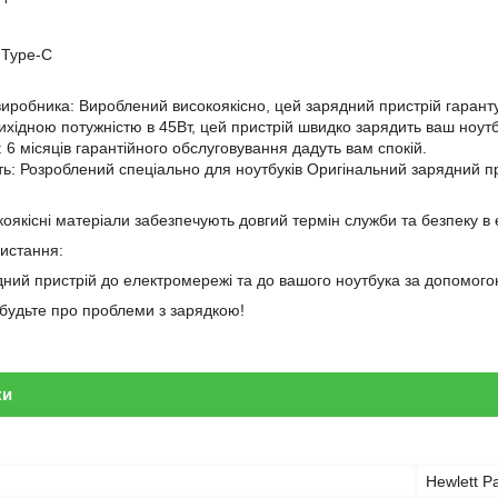
 Type-C
 виробника: Вироблений високоякісно, цей зарядний пристрій гарантує
вихідною потужністю в 45Вт, цей пристрій швидко зарядить ваш ноутб
і: 6 місяців гарантійного обслуговування дадуть вам спокій.
сть: Розроблений спеціально для ноутбуків Оригінальний зарядний 
оякісні матеріали забезпечують довгий термін служби та безпеку в 
ристання:
дний пристрій до електромережі та до вашого ноутбука за допомого
забудьте про проблеми з зарядкою!
ки
Hewlett P