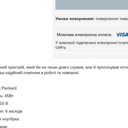
повернення това
У компанії підключені електронні пла
сайту.
ний пристрій, який би не лише довго служив, але й пропонував опти
ш надійний помічник в роботі та навчанні.
t Packard
ь: 45Вт
 15 В
н: 6 місяців
я ноутбука
ндом: