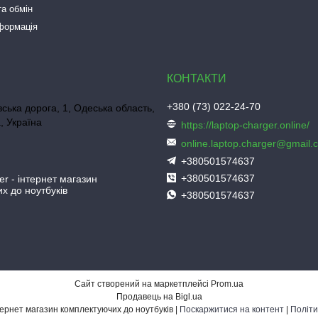
а обмін
нформація
+380 (73) 022-24-70
ська дорога, 1, Одеська область,
, Україна
https://laptop-charger.online/
online.laptop.charger@gmail.
+380501574637
+380501574637
er - інтернет магазин
х до ноутбуків
+380501574637
Сайт створений на маркетплейсі
Prom.ua
Продавець на Bigl.ua
Laptop-Charger - інтернет магазин комплектуючих до ноутбуків |
Поскаржитися на контент
|
Політи