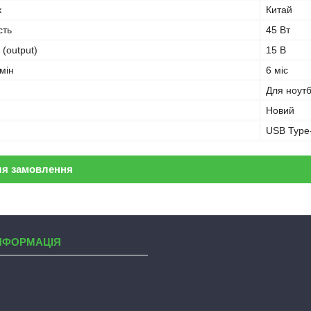
к
Китай
сть
45 Вт
 (output)
15 В
мін
6 міс
Для ноут
Новий
USB Type
ля замовлення
НФОРМАЦІЯ