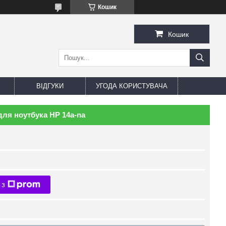
Кошик
Кошик
ВІДГУКИ
УГОДА КОРИСТУВАЧА
для ноутбука HP 14a-na
 з