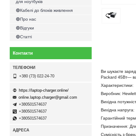
для ноутбуків
🟢Кабелі до блоків живлення
🟢Про нас
🟢Відгуки
🟢Статті
Контакти
Ви шукаєте заряд
+380 (73) 022-24-70
Packard 45Вт— ва
Характеристики:
https://laptop-charger.online/
Виробник: Hewlet
online.laptop.charger@gmail.com
Вихідна потужніст
+380501574637
Вихідна напруга:
+380501574637
Гарантійний термі
+380501574637
Призначення: Дл
Сумісність з бре