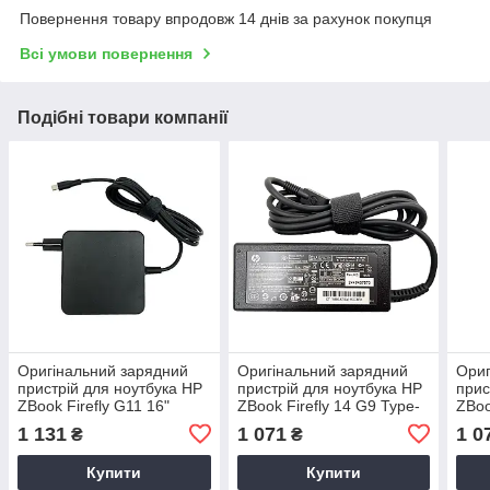
Повернення товару впродовж 14 днів за рахунок покупця
Всі умови повернення
Подібні товари компанії
Оригінальний зарядний
Оригінальний зарядний
Ориг
пристрій для ноутбука HP
пристрій для ноутбука HP
прис
ZBook Firefly G11 16"
ZBook Firefly 14 G9 Type-
ZBoo
C
1 131
1 071
1 0
₴
₴
Купити
Купити