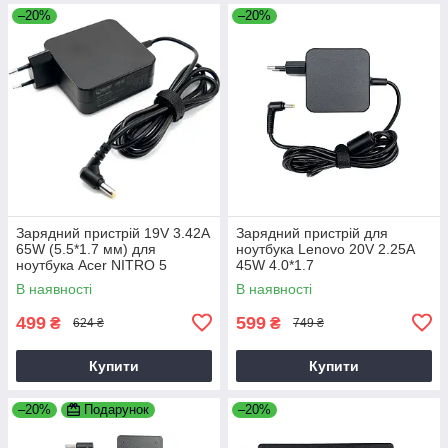
–20%
–20%
Зарядний пристрій 19V 3.42A
Зарядний пристрій для
65W (5.5*1.7 мм) для
ноутбука Lenovo 20V 2.25A
ноутбука Acer NITRO 5
45W 4.0*1.7
AN515-31 65
В наявності
В наявності
499
599
₴
₴
624 ₴
749 ₴
Купити
Купити
–20%
Подарунок
–20%