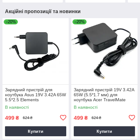
Акційні пропозиції та новинки
–20%
–20%
Зарядний пристрій для
Зарядний пристрій 19V 3.42A
ноутбука Asus 19V 3.42A 65W
65W (5.5*1.7 мм) для
5.5*2.5 Elements
ноутбука Acer TravelMate
P2510-G2-M
В наявності
В наявності
499
499
₴
₴
624 ₴
624 ₴
Купити
Купити