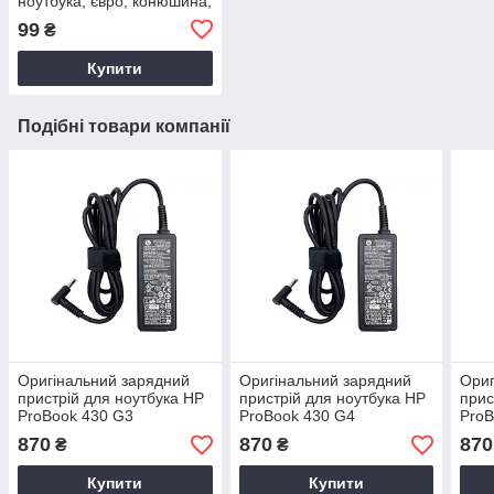
ноутбука, євро, конюшина,
3-hole, 1.2 м
99
₴
Купити
Подібні товари компанії
Оригінальний зарядний
Оригінальний зарядний
Ориг
пристрій для ноутбука HP
пристрій для ноутбука HP
прис
ProBook 430 G3
ProBook 430 G4
ProB
870
870
870
₴
₴
Купити
Купити