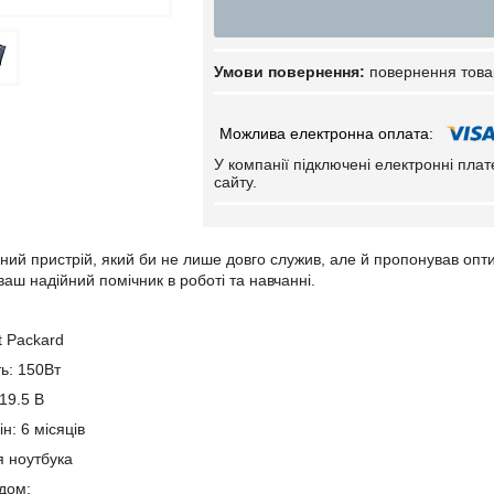
повернення това
У компанії підключені електронні пла
сайту.
ний пристрій, який би не лише довго служив, але й пропонував опти
аш надійний помічник в роботі та навчанні.
t Packard
ть: 150Вт
19.5 В
н: 6 місяців
я ноутбука
ндом: