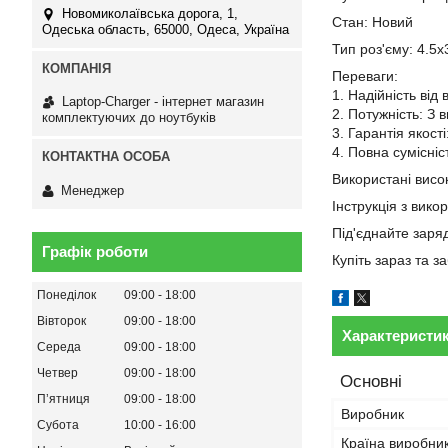
Новомиколаївська дорога, 1,
Стан: Новий
Одеська область, 65000, Одеса, Україна
Тип роз'єму: 4.5х
Переваги:
1. Надійність від
Laptop-Charger - інтернет магазин
2. Потужність: З 
комплектуючих до ноутбуків
3. Гарантія якост
4. Повна сумісні
Використані висок
Менеджер
Інструкція з вико
Під'єднайте заря
Графік роботи
Купіть зараз та 
Понеділок
09:00
18:00
Вівторок
09:00
18:00
Характеристи
Середа
09:00
18:00
Четвер
09:00
18:00
Основні
Пʼятниця
09:00
18:00
Виробник
Субота
10:00
16:00
Країна виробни