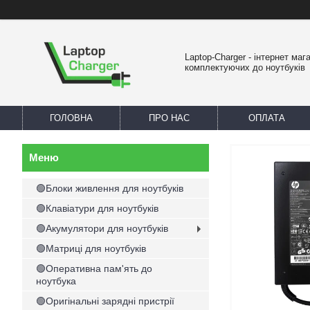
Laptop-Charger - інтернет маг
комплектуючих до ноутбуків
ГОЛОВНА
ПРО НАС
ОПЛАТА
🟢Блоки живлення для ноутбуків
🟢Клавіатури для ноутбуків
🟢Акумулятори для ноутбуків
🟢Матриці для ноутбуків
🟢Оперативна пам'ять до
ноутбука
🟢Оригінальні зарядні пристрії