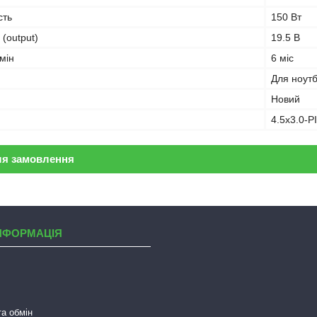
сть
150 Вт
 (output)
19.5 В
мін
6 міс
Для ноут
Новий
4.5х3.0-P
ля замовлення
НФОРМАЦІЯ
а обмін