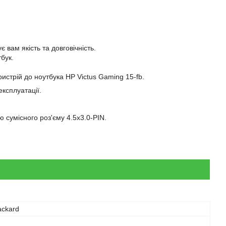
 вам якість та довговічність.
бук.
истрій до ноутбука HP Victus Gaming 15-fb.
експлуатації.
 сумісного роз'єму 4.5х3.0-PIN.
ackard