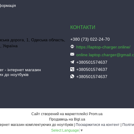
нформація
+380 (73) 022-24-70
ська дорога, 1, Одеська область,
, Україна
https://laptop-charger.online/
online.laptop.charger@gmail.
+380501574637
+380501574637
er - інтернет магазин
х до ноутбуків
+380501574637
Сайт створений на маркетплейсі
Prom.ua
Продавець на Bigl.ua
Laptop-Charger - інтернет магазин комплектуючих до ноутбуків |
Поскаржитися на контент
|
Політи
Select Language
▼