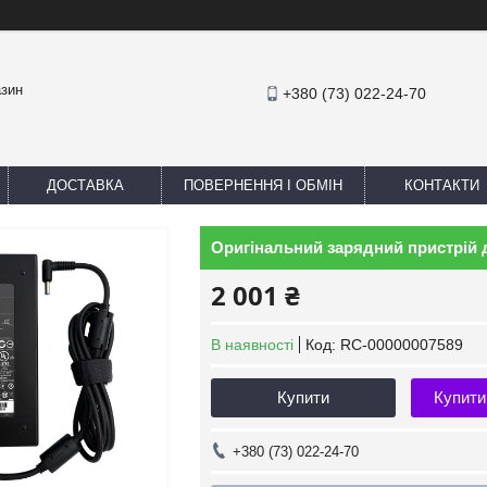
азин
+380 (73) 022-24-70
ДОСТАВКА
ПОВЕРНЕННЯ І ОБМІН
КОНТАКТИ
Оригінальний зарядний пристрій д
2 001 ₴
В наявності
Код:
RC-00000007589
Купити
Купити
+380 (73) 022-24-70