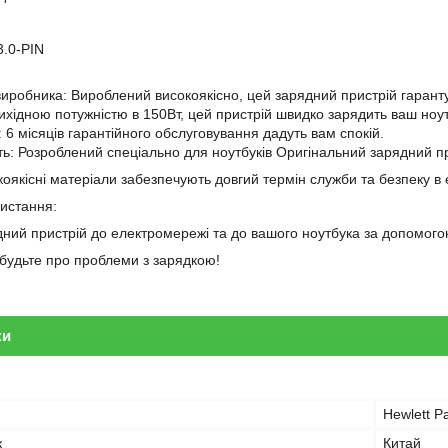
3.0-PIN
 виробника: Вироблений високоякісно, цей зарядний пристрій гарантує
вихідною потужністю в 150Вт, цей пристрій швидко зарядить ваш ноут
і: 6 місяців гарантійного обслуговування дадуть вам спокій.
сть: Розроблений спеціально для ноутбуків Оригінальний зарядний пр
оякісні матеріали забезпечують довгий термін служби та безпеку в 
ристання:
дний пристрій до електромережі та до вашого ноутбука за допомогою
забудьте про проблеми з зарядкою!
ки
Hewlett P
к
Китай