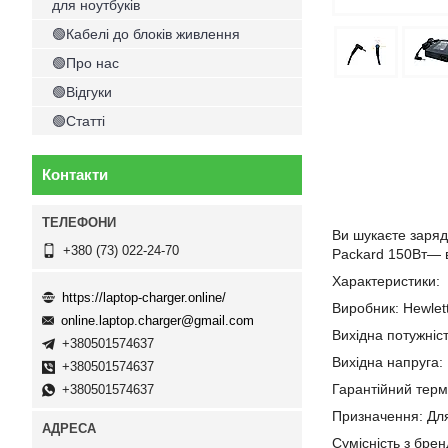
для ноутбуків
🟢Кабелі до блоків живлення
🟢Про нас
🟢Відгуки
🟢Статті
Контакти
Ви шукаєте заряд
+380 (73) 022-24-70
Packard 150Вт— в
Характеристики:
https://laptop-charger.online/
Виробник: Hewlet
online.laptop.charger@gmail.com
Вихідна потужніс
+380501574637
Вихідна напруга: 
+380501574637
Гарантійний термі
+380501574637
Призначення: Дл
Сумісність з бре