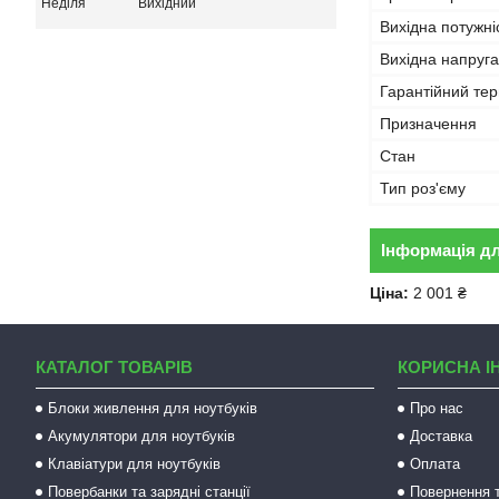
Неділя
Вихідний
Вихідна потужні
Вихідна напруга
Гарантійний тер
Призначення
Стан
Тип роз'єму
Інформація д
Ціна:
2 001 ₴
КАТАЛОГ ТОВАРІВ
КОРИСНА І
Блоки живлення для ноутбуків
Про нас
Акумулятори для ноутбуків
Доставка
Клавіатури для ноутбуків
Оплата
Повербанки та зарядні станції
Повернення т