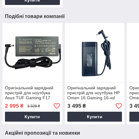
Подібні товари компанії
Оригінальний зарядний
Оригінальний зарядний
Ориг
пристрій для ноутбука
пристрій для ноутбука HP
прис
Asus TUF Gaming F17
Omen 16 Gaming 16-xd
Ome
FX707ZV, FX707ZU,
2 995
3 495
3 4
₴
₴
3 328 ₴
FX707ZI 100, Type-C 240,
6, 12, 6.0/3.7 мм
Купити
Купити
Акційні пропозиції та новинки