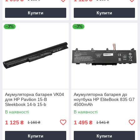
Купити
Купити
–3%
–3%
Акумуляторна батарея VK04
Акумуляторна батарея до
для HP Pavilion 15-B
ноутбука HP EliteBook 835 G7
Sleekbook 14-b 15-b
4500mAh
2600mAh
В наявності
В наявності
1 125
1 495
₴
₴
1 160 ₴
1 541 ₴
Купити
Купити