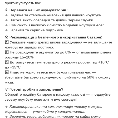
проконсультують вас.
🔋
Переваги наших акумуляторів:
🔹 Надійне та стабільне живлення для вашого ноутбука.
🔹 Висока якість осередків та довгий термін служби.
🔹 Сумісність з великою кількістю моделей ноутбуків Acer.
🔹 Гарантія та сервісна підтримка.
🛠
Рекомендації з безпечного використання батареї:
1️⃣ Уникайте надто довгих циклів заряджання — не залишайте
ноутбук на зарядці постійно.
2️⃣ Не розряджайте акумулятор до 0% — оптимальний рівень
розряду 15–20%.
3️⃣ Дотримуйтесь температурного режиму роботи: від +10°C
до +35°C.
4️⃣ Якщо не користуєтесь ноутбуком тривалий час —
зберігайте батарею зарядженою приблизно на 50% у сухому
місці.
💡
Готові зробити замовлення?
Обирайте надійну батарею в нашому каталозі — і подаруйте
своєму ноутбуку нове життя вже сьогодні!
🔸
Характеристики та комплектація товару можуть
відрізнятися — уточнюйте у консультанта.
🔸
Зверніть увагу: зображення товару на сайті може