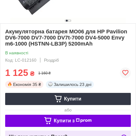
Акумуляторна батарея MO06 для HP Pavilion
DV6-7000 DV7-7000 DV7t-7000 DV4-5000 Envy
m6-1000 (HSTNN-LB3P) 5200mAh
В наявності
Код: LC-012160
Роздріб
1 125
₴
1 160 ₴
Економія
35 ₴
Залишилось
23 дні
Купити
або
Купити з