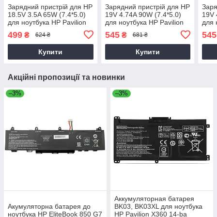
Зарядний пристрій для HP
Зарядний пристрій для HP
Заря
18.5V 3.5A 65W (7.4*5.0)
19V 4.74A 90W (7.4*5.0)
19V 
для ноутбука HP Pavilion
для ноутбука HP Pavilion
для 
DV6-7000
DV6-1000
dv6-
499
545
545
₴
₴
624 ₴
681 ₴
Купити
Купити
Акційні пропозиції та новинки
–3%
–3%
Аккумуляторная батарея
Акумуляторна батарея до
BK03, BK03XL для ноутбука
ноутбука HP EliteBook 850 G7
HP Pavilion X360 14-ba