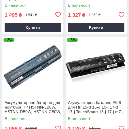
В наявності
В наявності
1 495
1 327
₴
₴
1 541 ₴
1 369 ₴
Купити
Купити
–3%
–3%
Аккумуляторная батарея для
Акумуляторна батарея PI06
ноутбука HP HSTNN-LB0W,
для HP 15-d 15-d 15-j 17-d
HSTNN-DB0W, HSTNN-CB0W,
17-j TouchSmart 15-j 17-j m7-j
HSTNN-UB0W, YB0W
Pavilion 15-a 15-f 17-a 17-e
В наявності
В наявності
5200mAh
1 099
1 125
₴
₴
1 133 ₴
1 160 ₴