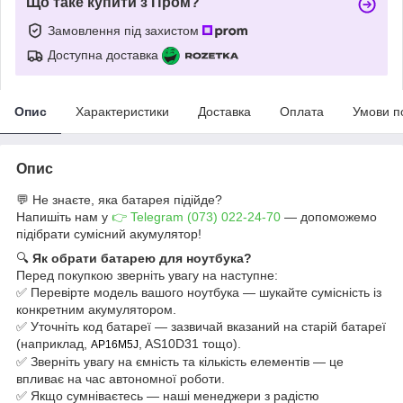
Що таке купити з Пром?
Замовлення під захистом
Доступна доставка
Опис
Характеристики
Доставка
Оплата
Умови п
Опис
💬 Не знаєте, яка батарея підійде?
Напишіть нам у
👉 Telegram (073) 022-24-70
— допоможемо
підібрати сумісний акумулятор!
🔍
Як обрати батарею для ноутбука?
Перед покупкою зверніть увагу на наступне:
✅ Перевірте модель вашого ноутбука — шукайте сумісність із
конкретним акумулятором.
✅ Уточніть код батареї — зазвичай вказаний на старій батареї
(наприклад,
, AS10D31 тощо).
AP16M5J
✅ Зверніть увагу на ємність та кількість елементів — це
впливає на час автономної роботи.
✅ Якщо сумніваєтесь — наші менеджери з радістю