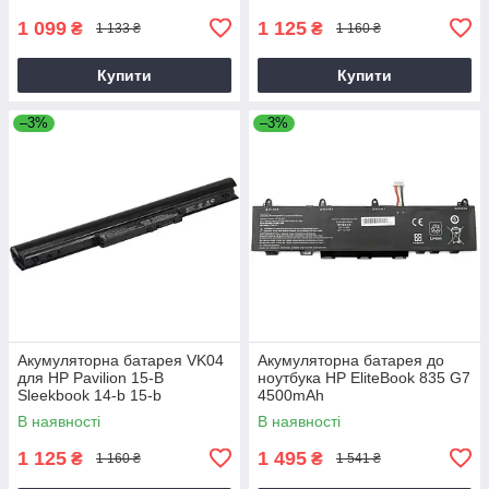
1 099
1 125
₴
₴
1 133 ₴
1 160 ₴
Купити
Купити
–3%
–3%
Акумуляторна батарея VK04
Акумуляторна батарея до
для HP Pavilion 15-B
ноутбука HP EliteBook 835 G7
Sleekbook 14-b 15-b
4500mAh
2600mAh
В наявності
В наявності
1 125
1 495
₴
₴
1 160 ₴
1 541 ₴