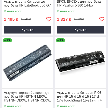
Акумуляторна батарея до
BK03, BK03XL для ноутбука
ноутбука HP EliteBook 850 G7
HP Pavilion X360 14-ba
В наявності
В наявності
1 495
1 327
₴
₴
1 541 ₴
1 369 ₴
Купити
Купити
–3%
–3%
Аккумуляторная батарея для
Акумуляторна батарея PI06
ноутбука HP HSTNN-LB0W,
для HP 15-d 15-d 15-j 17-d
HSTNN-DB0W, HSTNN-CB0W,
17-j TouchSmart 15-j 17-j m7-j
HSTNN-UB0W, YB0W
Pavilion 15-a 15-f 17-a 17-e
В наявності
В наявності
5200mAh