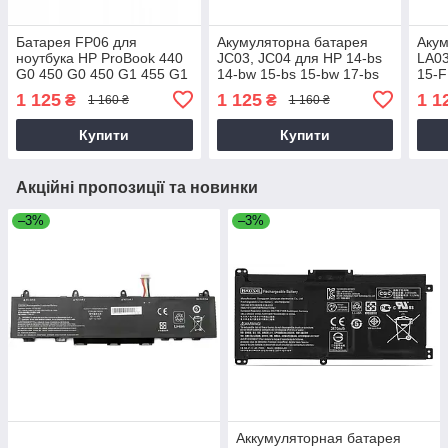
Батарея FP06 для
Акумуляторна батарея
Акум
ноутбука HP ProBook 440
JC03, JC04 для HP 14-bs
LA03
G0 450 G0 450 G1 455 G1
14-bw 15-bs 15-bw 17-bs
15-F
470 G0 5200mAh
240 G6 245 G6, 250 G6,
G1 3
1 125
1 125
1 1
₴
₴
1 160 ₴
1 160 ₴
255 G6 2600mAh
260
Купити
Купити
Акційні пропозиції та новинки
–3%
–3%
Аккумуляторная батарея