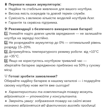
🔋
Переваги наших акумуляторів:
🔹 Надійне та стабільне живлення для вашого ноутбука.
🔹 Висока якість осередків та довгий термін служби.
🔹 Сумісність з великою кількістю моделей ноутбуків Acer.
🔹 Гарантія та сервісна підтримка.
🛠
Рекомендації з безпечного використання батареї:
1️⃣ Уникайте надто довгих циклів заряджання — не залишайте
ноутбук на зарядці постійно.
2️⃣ Не розряджайте акумулятор до 0% — оптимальний рівень
розряду 15–20%.
3️⃣ Дотримуйтесь температурного режиму роботи: від +10°C
до +35°C.
4️⃣ Якщо не користуєтесь ноутбуком тривалий час —
зберігайте батарею зарядженою приблизно на 50% у сухому
місці.
💡
Готові зробити замовлення?
Обирайте надійну батарею в нашому каталозі — і подаруйте
своєму ноутбуку нове життя вже сьогодні!
🔸
Характеристики та комплектація товару можуть
відрізнятися — уточнюйте у консультанта.
🔸
Зверніть увагу: зображення товару на сайті може
незначно відрізнятися від фактичного вигляду продукції.