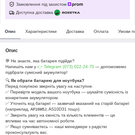
Замовлення під захистом
Доступна доставка
Опис
Характеристики
Доставка
Оплата
Умови п
Опис
💬 Не знаєте, яка батарея підійде?
Напишіть нам у
👉 Telegram (073) 022-24-70
— допоможемо
підібрати сумісний акумулятор!
🔍
Як обрати батарею для ноутбука?
Перед покупкою зверніть увагу на наступне:
✅ Перевірте модель вашого ноутбука — шукайте сумісність із
конкретним акумулятором.
✅ Уточніть код батареї — зазвичай вказаний на старій батареї
(наприклад,
, AS10D31 тощо).
AP16M5J
✅ Зверніть увагу на ємність та кількість елементів — це
впливає на час автономної роботи.
✅ Якщо сумніваєтесь — наші менеджери з радістю
проконсультують вас.