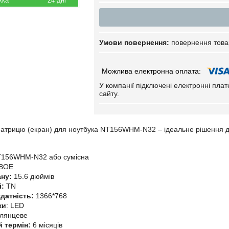
24 дні
повернення това
У компанії підключені електронні пла
сайту.
трицю (екран) для ноутбука NT156WHM-N32 – ідеальне рішення дл
156WHM-N32 або сумісна
BOE
ану:
15.6 дюймів
і:
TN
датність:
1366*768
ки
: LED
Глянцеве
й термін:
6 місяців