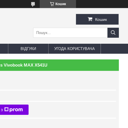
Кошик
Кошик
ВІДГУКИ
УГОДА КОРИСТУВАЧА
us Vivobook MAX X541U
 з