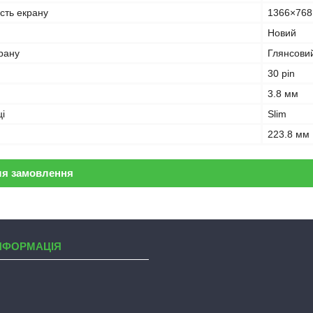
ість екрану
1366×768
Новий
рану
Глянсови
30 pin
3.8 мм
і
Slim
223.8 мм
ля замовлення
НФОРМАЦІЯ