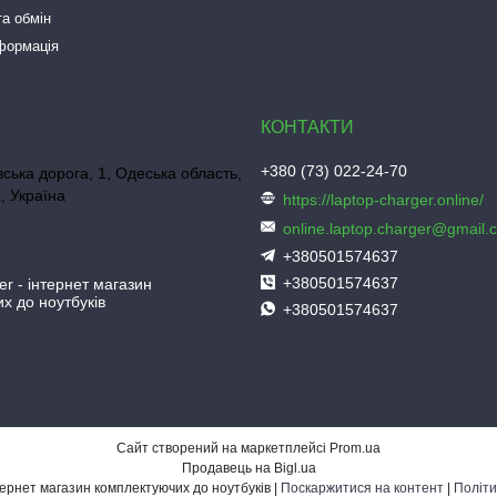
а обмін
нформація
+380 (73) 022-24-70
ська дорога, 1, Одеська область,
, Україна
https://laptop-charger.online/
online.laptop.charger@gmail.
+380501574637
+380501574637
er - інтернет магазин
х до ноутбуків
+380501574637
Сайт створений на маркетплейсі
Prom.ua
Продавець на Bigl.ua
Laptop-Charger - інтернет магазин комплектуючих до ноутбуків |
Поскаржитися на контент
|
Політи