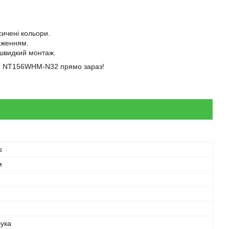
ичені кольори.
аженням.
 швидкий монтаж.
ицю NT156WHM-N32 прямо зараз!
s
м
бука