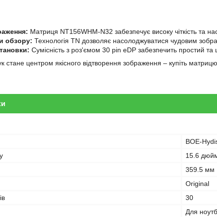
раження:
Матриця NT156WHM-N32 забезпечує високу чіткість та нас
и обзору:
Технологія TN дозволяє насолоджуватися чудовим зобр
становки:
Сумісність з роз'ємом 30 pin eDP забезпечить простий та
к стане центром якісного відтворення зображення – купіть матр
ки
BOE-Hydi
у
15.6 дюй
359.5 мм
Original
ів
30
Для ноут