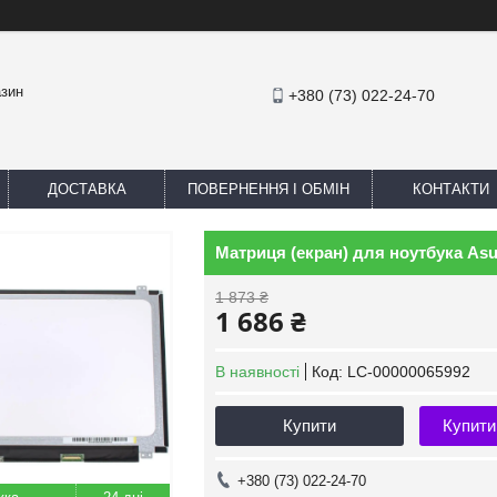
азин
+380 (73) 022-24-70
ДОСТАВКА
ПОВЕРНЕННЯ І ОБМІН
КОНТАКТИ
Матриця (екран) для ноутбука As
1 873 ₴
1 686 ₴
В наявності
Код:
LC-00000065992
Купити
Купити
+380 (73) 022-24-70