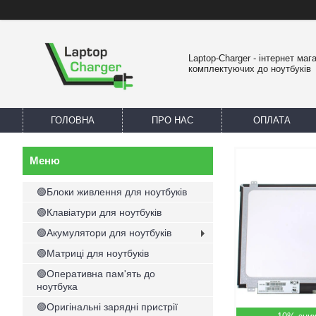
Laptop-Charger - інтернет маг
комплектуючих до ноутбуків
ГОЛОВНА
ПРО НАС
ОПЛАТА
🟢Блоки живлення для ноутбуків
🟢Клавіатури для ноутбуків
🟢Акумулятори для ноутбуків
🟢Матриці для ноутбуків
🟢Оперативна пам'ять до
ноутбука
🟢Оригінальні зарядні пристрії