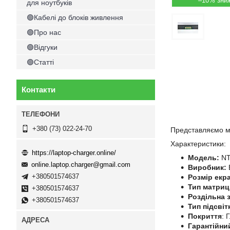
–10%
для ноутбуків
🟢Кабелі до блоків живлення
🟢Про нас
🟢Відгуки
🟢Статті
Контакти
+380 (73) 022-24-70
Представляємо ма
Характеристики:
https://laptop-charger.online/
Модель:
NT
online.laptop.charger@gmail.com
Виробник:
+380501574637
Розмір екр
Тип матриц
+380501574637
Роздільна з
+380501574637
Тип підсвіт
Покриття
: 
Гарантійни