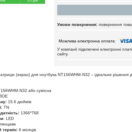
23 дні
повернення това
У компанії підключені електронні пла
сайту.
трицю (екран) для ноутбука NT156WHM-N32 – ідеальне рішення дл
156WHM-N32 або сумісна
BOE
ану:
15.6 дюймів
і:
TN
датність:
1366*768
ки
: LED
Глянцеве
й термін:
6 місяців