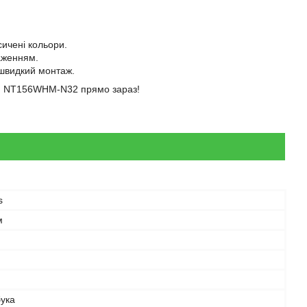
ичені кольори.
аженням.
 швидкий монтаж.
ицю NT156WHM-N32 прямо зараз!
s
м
бука