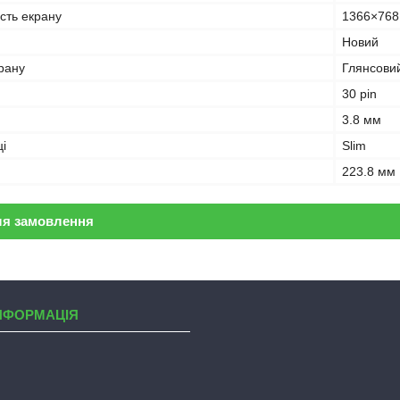
ість екрану
1366×768
Новий
рану
Глянсови
30 pin
3.8 мм
і
Slim
223.8 мм
ля замовлення
НФОРМАЦІЯ