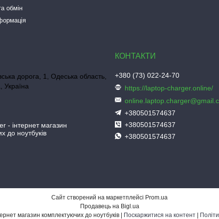
а обмін
нформація
+380 (73) 022-24-70
ська дорога, 1, Одеська область,
, Україна
https://laptop-charger.online/
online.laptop.charger@gmail.
+380501574637
+380501574637
er - інтернет магазин
х до ноутбуків
+380501574637
Сайт створений на маркетплейсі
Prom.ua
Продавець на Bigl.ua
Laptop-Charger - інтернет магазин комплектуючих до ноутбуків |
Поскаржитися на контент
|
Політи