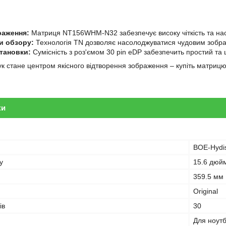
раження:
Матриця NT156WHM-N32 забезпечує високу чіткість та нас
и обзору:
Технологія TN дозволяє насолоджуватися чудовим зобр
становки:
Сумісність з роз'ємом 30 pin eDP забезпечить простий та
к стане центром якісного відтворення зображення – купіть матр
ки
BOE-Hydi
у
15.6 дюй
359.5 мм
Original
ів
30
Для ноут