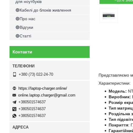
–10%
для ноутбуків
🟢Кабелі до блоків живлення
🟢Про нас
🟢Відгуки
🟢Статті
Контакти
+380 (73) 022-24-70
Представляємо ма
Характеристики:
https://laptop-charger.online/
Модель:
NT
online.laptop.charger@gmail.com
Виробник:
+380501574637
Розмір екр
Тип матриц
+380501574637
Роздільна з
+380501574637
Тип підсвіт
Покриття
: 
Гарантійни