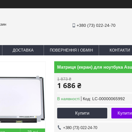
азин
+380 (73) 022-24-70
ДОСТАВКА
ПОВЕРНЕННЯ І ОБМІН
КОНТАКТИ
Матриця (екран) для ноутбука As
1 873 ₴
1 686 ₴
В наявності
Код:
LC-00000065992
Купити
Купити
+380 (73) 022-24-70