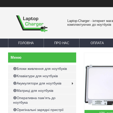
Laptop-Charger - інтернет маг
комплектуючих до ноутбуків
ГОЛОВНА
ПРО НАС
ОПЛАТА
🟢Блоки живлення для ноутбуків
🟢Клавіатури для ноутбуків
🟢Акумулятори для ноутбуків
🟢Матриці для ноутбуків
🟢Оперативна пам'ять до
ноутбука
🟢Оригінальні зарядні пристрії