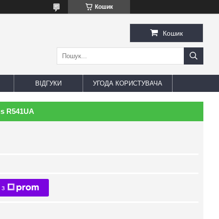
Кошик
Кошик
ВІДГУКИ
УГОДА КОРИСТУВАЧА
us R541UA
 з