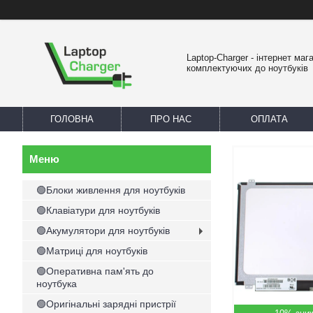
Laptop-Charger - інтернет маг
комплектуючих до ноутбуків
ГОЛОВНА
ПРО НАС
ОПЛАТА
🟢Блоки живлення для ноутбуків
🟢Клавіатури для ноутбуків
🟢Акумулятори для ноутбуків
🟢Матриці для ноутбуків
🟢Оперативна пам'ять до
ноутбука
🟢Оригінальні зарядні пристрії