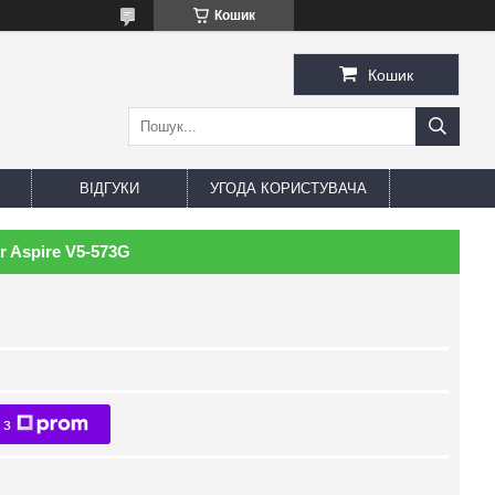
Кошик
Кошик
ВІДГУКИ
УГОДА КОРИСТУВАЧА
r Aspire V5-573G
 з