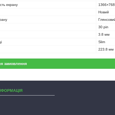
ість екрану
1366×768
Новий
рану
Глянсови
30 pin
3.8 мм
і
Slim
223.8 мм
ля замовлення
НФОРМАЦІЯ