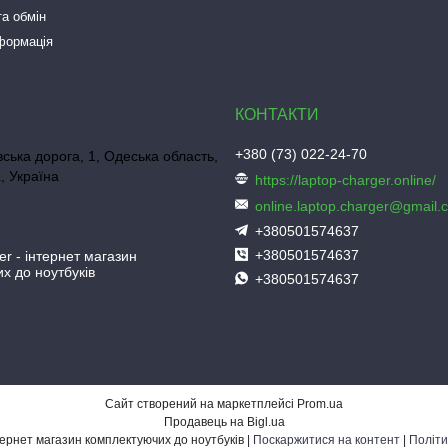
а обмін
нформація
+380 (73) 022-24-70
ська дорога, 1, Одеська область,
, Україна
https://laptop-charger.online/
online.laptop.charger@gmail.
+380501574637
+380501574637
er - інтернет магазин
х до ноутбуків
+380501574637
Сайт створений на маркетплейсі
Prom.ua
Продавець на Bigl.ua
Laptop-Charger - інтернет магазин комплектуючих до ноутбуків |
Поскаржитися на контент
|
Політи