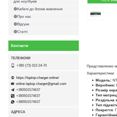
–10%
для ноутбуків
🟢Кабелі до блоків живлення
🟢Про нас
🟢Відгуки
🟢Статті
Контакти
+380 (73) 022-24-70
Представляємо ма
Характеристики:
https://laptop-charger.online/
Модель:
NT
online.laptop.charger@gmail.com
Виробник:
+380501574637
Розмір екр
Тип матриц
+380501574637
Роздільна з
+380501574637
Тип підсвіт
Покриття
: 
Гарантійни