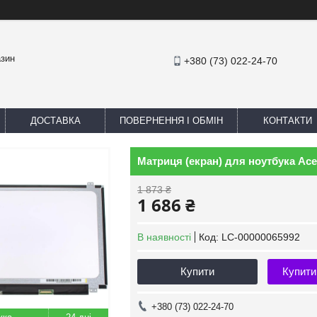
азин
+380 (73) 022-24-70
ДОСТАВКА
ПОВЕРНЕННЯ І ОБМІН
КОНТАКТИ
Матриця (екран) для ноутбука Ace
1 873 ₴
1 686 ₴
В наявності
Код:
LC-00000065992
Купити
Купити
+380 (73) 022-24-70