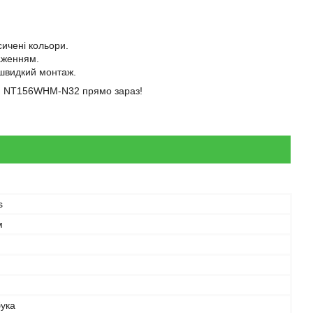
ичені кольори.
аженням.
 швидкий монтаж.
ицю NT156WHM-N32 прямо зараз!
s
м
бука