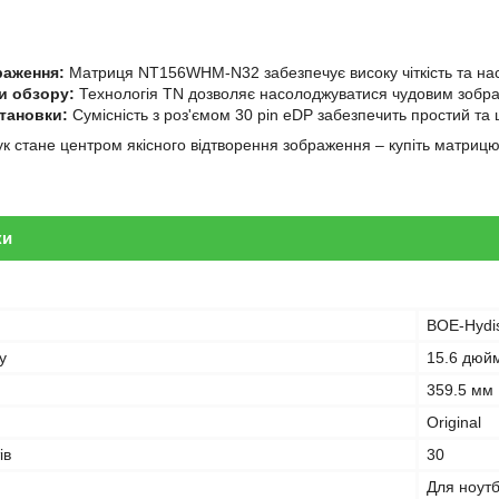
раження:
Матриця NT156WHM-N32 забезпечує високу чіткість та нас
и обзору:
Технологія TN дозволяє насолоджуватися чудовим зобр
становки:
Сумісність з роз'ємом 30 pin eDP забезпечить простий та
к стане центром якісного відтворення зображення – купіть матр
ки
BOE-Hydi
у
15.6 дюй
359.5 мм
Original
ів
30
Для ноут