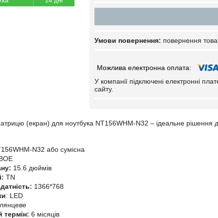
24 дні
повернення това
У компанії підключені електронні пла
сайту.
трицю (екран) для ноутбука NT156WHM-N32 – ідеальне рішення дл
156WHM-N32 або сумісна
BOE
ану:
15.6 дюймів
і:
TN
датність:
1366*768
ки
: LED
Глянцеве
й термін:
6 місяців