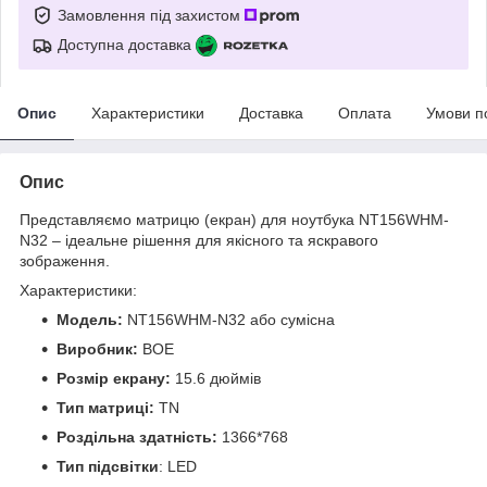
Замовлення під захистом
Доступна доставка
Опис
Характеристики
Доставка
Оплата
Умови п
Опис
Представляємо матрицю (екран) для ноутбука NT156WHM-
N32 – ідеальне рішення для якісного та яскравого
зображення.
Характеристики:
Модель:
NT156WHM-N32 або сумісна
Виробник:
BOE
Розмір екрану:
15.6 дюймів
Тип матриці:
TN
Роздільна здатність:
1366*768
Тип підсвітки
: LED