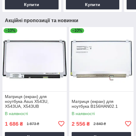
Купити
Купити
Акційні пропозиції та новинки
–10%
–10%
Матриця (екран) для
ноутбука Asus X543U,
Матриця (екран) для
X543UA, X543UB
ноутбука B156HAN02.1
В наявності
В наявності
1 686
2 556
₴
₴
1 873 ₴
2 840 ₴