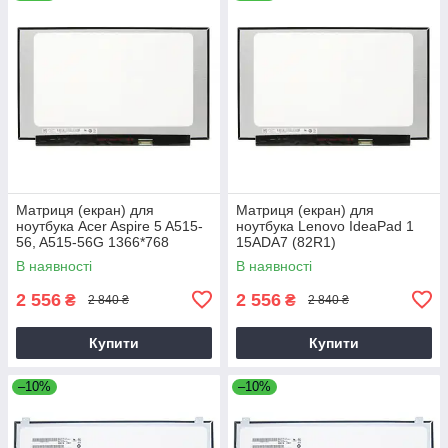
Матриця (екран) для
Матриця (екран) для
ноутбука Acer Aspire 5 A515-
ноутбука Lenovo IdeaPad 1
56, A515-56G 1366*768
15ADA7 (82R1)
1920*1080
В наявності
В наявності
2 556
2 556
₴
₴
2 840 ₴
2 840 ₴
Купити
Купити
–10%
–10%