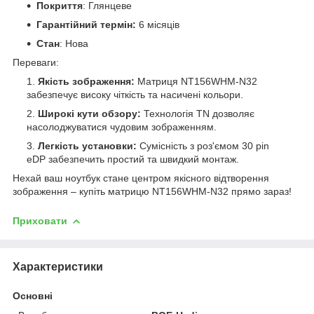
Покриття
: Глянцеве
Гарантійний термін:
6 місяців
Стан
: Нова
Переваги:
Якість зображення:
Матриця NT156WHM-N32
забезпечує високу чіткість та насичені кольори.
Широкі кути обзору:
Технологія TN дозволяє
насолоджуватися чудовим зображенням.
Легкість установки:
Сумісність з роз'ємом 30 pin
eDP забезпечить простий та швидкий монтаж.
Нехай ваш ноутбук стане центром якісного відтворення
зображення – купіть матрицю NT156WHM-N32 прямо зараз!
Приховати
Характеристики
Основні