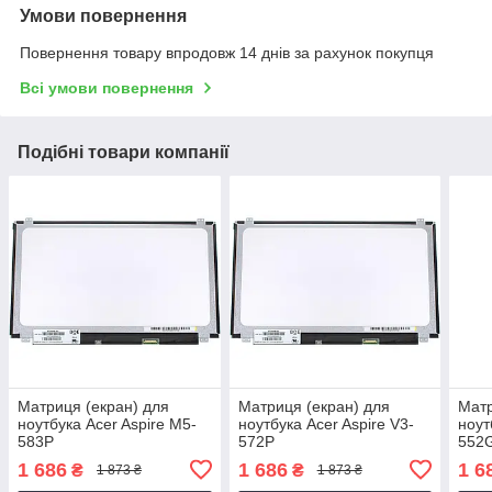
Умови повернення
Повернення товару впродовж 14 днів за рахунок покупця
Всі умови повернення
Подібні товари компанії
Матриця (екран) для
Матриця (екран) для
Матр
ноутбука Acer Aspire M5-
ноутбука Acer Aspire V3-
ноут
583P
572P
552
1 686
1 686
1 6
₴
₴
1 873 ₴
1 873 ₴