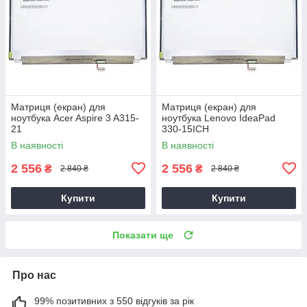
Матриця (екран) для
Матриця (екран) для
ноутбука Acer Aspire 3 A315-
ноутбука Lenovo IdeaPad
21
330-15ICH
В наявності
В наявності
2 556
2 556
₴
₴
2 840 ₴
2 840 ₴
Купити
Купити
Показати ще
Про нас
99% позитивних з 550 відгуків за рік