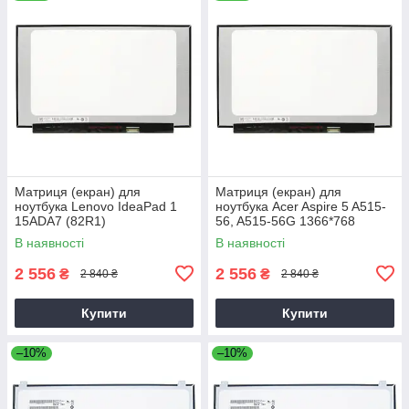
Матриця (екран) для
Матриця (екран) для
ноутбука Lenovo IdeaPad 1
ноутбука Acer Aspire 5 A515-
15ADA7 (82R1)
56, A515-56G 1366*768
1920*1080
В наявності
В наявності
2 556
2 556
₴
₴
2 840 ₴
2 840 ₴
Купити
Купити
–10%
–10%