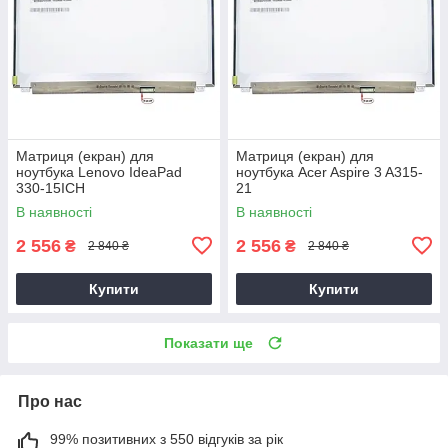
Матриця (екран) для
Матриця (екран) для
ноутбука Lenovo IdeaPad
ноутбука Acer Aspire 3 A315-
330-15ICH
21
В наявності
В наявності
2 556
2 556
₴
₴
2 840 ₴
2 840 ₴
Купити
Купити
Показати ще
Про нас
99% позитивних з 550 відгуків за рік