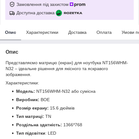
Замовлення під захистом
Доступна доставка
Опис
Характеристики
Доставка
Оплата
Умови п
Опис
Представляємо матрицю (екран) для ноутбука NT156WHM-
N32 – ідеальне рішення для якісного та яскравого
зображення.
Характеристики:
Модель:
NT156WHM-N32 або сумісна
Виробник:
BOE
Розмір екрану:
15.6 дюймів
Тип матриці:
TN
Роздільна здатність:
1366*768
Тип підсвітки
: LED