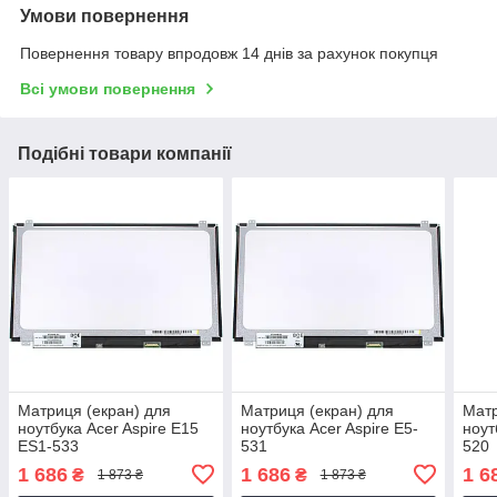
Умови повернення
Повернення товару впродовж 14 днів за рахунок покупця
Всі умови повернення
Подібні товари компанії
Матриця (екран) для
Матриця (екран) для
Матр
ноутбука Acer Aspire E15
ноутбука Acer Aspire E5-
ноут
ES1-533
531
520
1 686
1 686
1 6
₴
₴
1 873 ₴
1 873 ₴