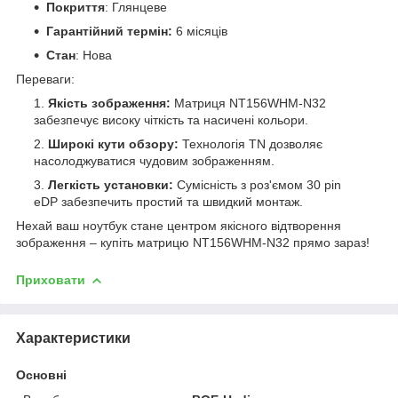
Покриття
: Глянцеве
Гарантійний термін:
6 місяців
Стан
: Нова
Переваги:
Якість зображення:
Матриця NT156WHM-N32
забезпечує високу чіткість та насичені кольори.
Широкі кути обзору:
Технологія TN дозволяє
насолоджуватися чудовим зображенням.
Легкість установки:
Сумісність з роз'ємом 30 pin
eDP забезпечить простий та швидкий монтаж.
Нехай ваш ноутбук стане центром якісного відтворення
зображення – купіть матрицю NT156WHM-N32 прямо зараз!
Приховати
Характеристики
Основні