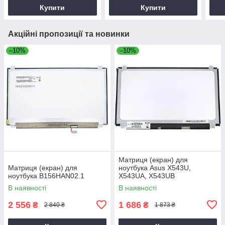
Купити
Купити
Акційні пропозиції та новинки
–10%
–10%
Матриця (екран) для
Матриця (екран) для
ноутбука Asus X543U,
ноутбука B156HAN02.1
X543UA, X543UB
В наявності
В наявності
2 556
1 686
₴
₴
2 840 ₴
1 873 ₴