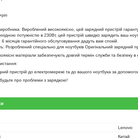
+pin
 виробника: Вироблений високоякісно, цей зарядний пристрій гарантує
вихідною потужністю в 230Вт, цей пристрій швидко зарядить ваш ноут
і: 6 місяців гарантійного обслуговування дадуть вам спокій.
сть: Розроблений спеціально для ноутбуків Оригінальний зарядний 
оякісні матеріали забезпечують довгий термін служби та безпеку в 
ристання:
дний пристрій до електромережі та до вашого ноутбука за допомого
забудьте про проблеми з зарядкою!
ки
Lenovo
к
Китай