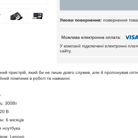
повернення това
У компанії підключені електронні пла
сайту.
ний пристрій, який би не лише довго служив, але й пропонував опт
ний помічник в роботі та навчанні.
o
ть: 300Вт
 20 В
н: 6 місяців
я ноутбука
ндом: Lenovo