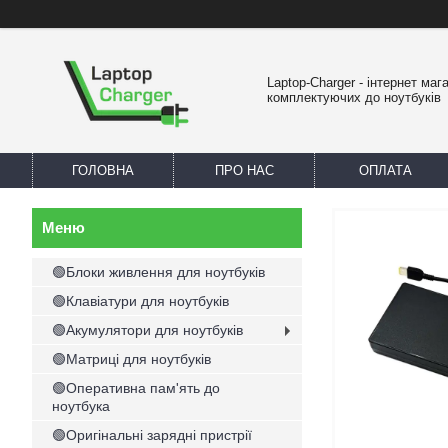
Laptop-Charger - інтернет маг
комплектуючих до ноутбуків
ГОЛОВНА
ПРО НАС
ОПЛАТА
🟢Блоки живлення для ноутбуків
🟢Клавіатури для ноутбуків
🟢Акумулятори для ноутбуків
🟢Матриці для ноутбуків
🟢Оперативна пам'ять до
ноутбука
🟢Оригінальні зарядні пристрії