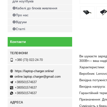
для ноутбуків
🟢Кабелі до блоків живлення
🟢Про нас
🟢Відгуки
🟢Статті
Контакти
Ви шукаєте заряд
+380 (73) 022-24-70
300Вт— ваш надій
Характеристики:
https://laptop-charger.online/
Виробник: Lenov
online.laptop.charger@gmail.com
Вихідна потужніс
+380501574637
Вихідна напруга:
+380501574637
Гарантійний термі
+380501574637
Призначення: Дл
Сумісність з бре