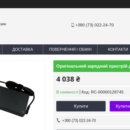
азин
+380 (73) 022-24-70
ДОСТАВКА
ПОВЕРНЕННЯ І ОБМІН
КОНТАКТИ
Оригінальний зарядний пристрій д
4 038 ₴
В наявності
Код:
RC-00000128745
Купити
Купити
+380 (73) 022-24-70