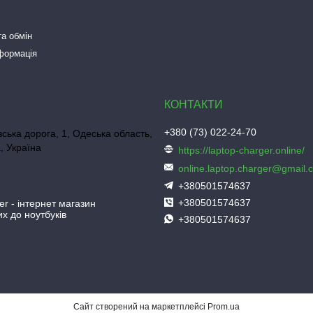
а обмін
нформація
+380 (73) 022-24-70
ська дорога, 1, Одеська область,
, Україна
https://laptop-charger.online/
online.laptop.charger@gmail.
+380501574637
+380501574637
er - інтернет магазин
х до ноутбуків
+380501574637
Сайт створений на маркетплейсі
Prom.ua