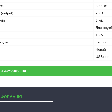
сть
300 Вт
 (output)
20 В
мін
6 міс
Для ноут
15 А
ендом
Lenovo
Новий
USB+pin
ля замовлення
НФОРМАЦІЯ