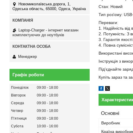
Новомиколаївська дорога, 1,
Стан: Новий
Одеська область, 65000, Одеса, Україна
Тип роз'єму: USB
Переваги:
1. Надійність від
Laptop-Charger - інтернет магазин
2. Потужність: З 
комплектуючих до ноутбуків
3. Гарантія якост
4. Повна сумісні
Використані висок
Менеджер
Інструкція з вико
Під'єднайте заря
Графік роботи
Купіть зараз та 
Понеділок
09:00
18:00
Вівторок
09:00
18:00
Характеристи
Середа
09:00
18:00
Четвер
09:00
18:00
Основні
Пʼятниця
09:00
18:00
Виробник
Субота
10:00
16:00
Країна виробни