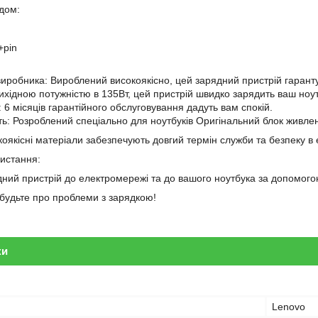
ндом:
+pin
 виробника: Вироблений високоякісно, цей зарядний пристрій гарантує
вихідною потужністю в 135Вт, цей пристрій швидко зарядить ваш ноут
і: 6 місяців гарантійного обслуговування дадуть вам спокій.
сть: Розроблений спеціально для ноутбуків Оригінальний блок живл
оякісні матеріали забезпечують довгий термін служби та безпеку в 
ристання:
дний пристрій до електромережі та до вашого ноутбука за допомого
забудьте про проблеми з зарядкою!
ки
Lenovo