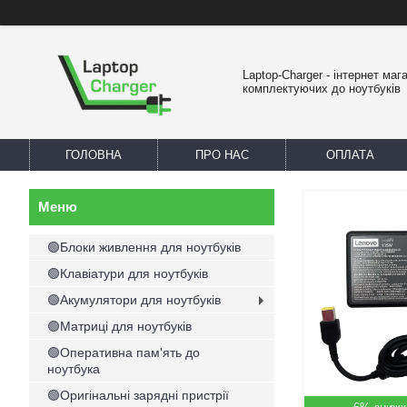
Laptop-Charger - інтернет маг
комплектуючих до ноутбуків
ГОЛОВНА
ПРО НАС
ОПЛАТА
🟢Блоки живлення для ноутбуків
🟢Клавіатури для ноутбуків
🟢Акумулятори для ноутбуків
🟢Матриці для ноутбуків
🟢Оперативна пам'ять до
ноутбука
🟢Оригінальні зарядні пристрії