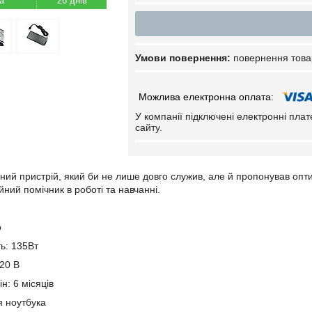
26 днів
повернення това
У компанії підключені електронні пла
сайту.
ний пристрій, який би не лише довго служив, але й пропонував опт
ний помічник в роботі та навчанні.
o
ть: 135Вт
 20 В
н: 6 місяців
я ноутбука