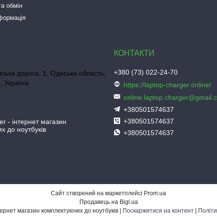
а обмін
нформація
+380 (73) 022-24-70
ська дорога, 1, Одеська область,
, Україна
https://laptop-charger.online/
online.laptop.charger@gmail.
+380501574637
+380501574637
er - інтернет магазин
х до ноутбуків
+380501574637
Сайт створений на маркетплейсі
Prom.ua
Продавець на Bigl.ua
Laptop-Charger - інтернет магазин комплектуючих до ноутбуків |
Поскаржитися на контент
|
Політи