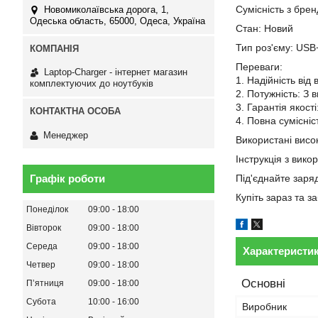
Сумісність з бре
Новомиколаївська дорога, 1,
Одеська область, 65000, Одеса, Україна
Стан: Новий
Тип роз'єму: USB
Переваги:
Laptop-Charger - інтернет магазин
1. Надійність від
комплектуючих до ноутбуків
2. Потужність: З 
3. Гарантія якост
4. Повна сумісні
Менеджер
Використані висок
Інструкція з вико
Графік роботи
Під'єднайте заря
Купіть зараз та 
Понеділок
09:00
18:00
Вівторок
09:00
18:00
Середа
09:00
18:00
Характеристи
Четвер
09:00
18:00
Основні
Пʼятниця
09:00
18:00
Субота
10:00
16:00
Виробник