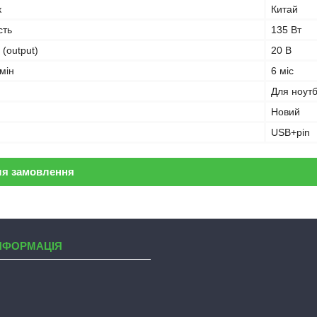
к
Китай
сть
135 Вт
 (output)
20 В
мін
6 міс
Для ноут
Новий
USB+pin
ля замовлення
НФОРМАЦІЯ