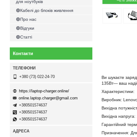
–6%
для ноутбуків
🟢Кабелі до блоків живлення
🟢Про нас
🟢Відгуки
🟢Статті
Контакти
+380 (73) 022-24-70
Ви шукаєте заряд
135Вт— ваш надій
https://laptop-charger.online/
Характеристики:
online.laptop.charger@gmail.com
Виробник: Lenov
+380501574637
Вихідна потужніс
+380501574637
Вихідна напруга:
+380501574637
Гарантійний термі
Призначення: Дл