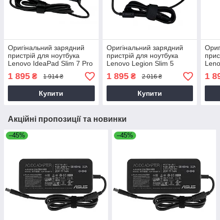
Оригінальний зарядний
Оригінальний зарядний
Ориг
пристрій для ноутбука
пристрій для ноутбука
прис
Lenovo IdeaPad Slim 7 Pro
Lenovo Legion Slim 5
Leno
16ACH6
14APH8
14A
1 895
1 895
1 8
₴
₴
1 914 ₴
2 016 ₴
Купити
Купити
Акційні пропозиції та новинки
–45%
–45%