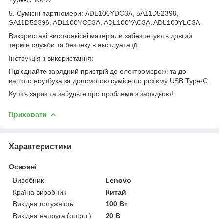
5. Сумісні партномери: ADL100YDC3A, 5A11D52398,
SA11D52396, ADL100YCC3A, ADL100YAC3A, ADL100YLC3A
Використані високоякісні матеріали забезпечують довгий
термін служби та безпеку в експлуатації.
Інструкція з використання:
Під'єднайте зарядний пристрій до електромережі та до
вашого ноутбука за допомогою сумісного роз'єму USB Type-C.
Купіть зараз та забудьте про проблеми з зарядкою!
Приховати
Характеристики
Основні
Виробник
Lenovo
Країна виробник
Китай
Вихідна потужність
100 Вт
Вихідна напруга (output)
20 В