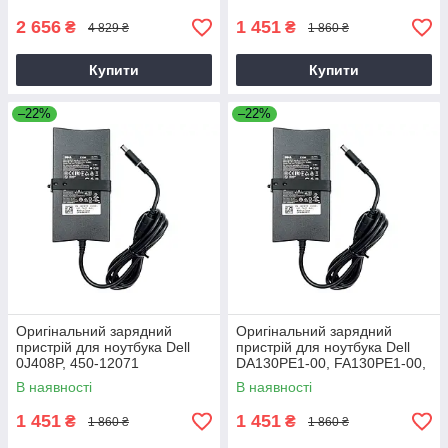
2 656
1 451
₴
₴
4 829 ₴
1 860 ₴
Купити
Купити
–22%
–22%
Оригінальний зарядний
Оригінальний зарядний
пристрій для ноутбука Dell
пристрій для ноутбука Dell
0J408P, 450-12071
DA130PE1-00, FA130PE1-00,
HA130PM160
В наявності
В наявності
1 451
1 451
₴
₴
1 860 ₴
1 860 ₴