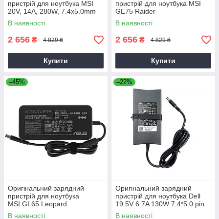
пристрій для ноутбука MSI
пристрій для ноутбука MSI
20V, 14A, 280W, 7.4x5.0mm
GE75 Raider
В наявності
В наявності
2 656
2 656
₴
₴
4 829 ₴
4 829 ₴
Купити
Купити
–45%
–22%
Оригінальний зарядний
Оригінальний зарядний
пристрій для ноутбука
пристрій для ноутбука Dell
MSI GL65 Leopard
19.5V 6.7A 130W 7.4*5.0 pin
Slim (PA-4E)
В наявності
В наявності