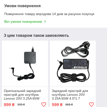
Умови повернення
Повернення товару впродовж 14 днів за рахунок покупця
Всі умови повернення
З цим товаром також замовляють
Оригінальний зарядний
Зарядний пристрій для
пристрій для ноутбука
ноутбука Lenovo 20V
Lenovo 20V 3.25A 65W
3.25A 65W 4.0*1.7
4.0*1.7 Boxy
899
599
₴
₴
999 ₴
666 ₴
(ADLX65CLGC2A)