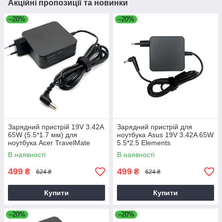
Акційні пропозиції та новинки
–20%
–20%
Зарядний пристрій 19V 3.42A
Зарядний пристрій для
65W (5.5*1.7 мм) для
ноутбука Asus 19V 3.42A 65W
ноутбука Acer TravelMate
5.5*2.5 Elements
P2510-G2-M
В наявності
В наявності
499
499
₴
₴
624 ₴
624 ₴
Купити
Купити
–20%
–20%