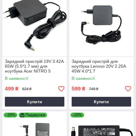
Зарядний пристрій 19V 3.42A
Зарядний пристрій для
65W (5.5*1.7 мм) для
ноутбука Lenovo 20V 2.25A
ноутбука Acer NITRO 5
45W 4.0*1.7
AN515-31 65
В наявності
В наявності
499
599
₴
₴
624 ₴
749 ₴
Купити
Купити
–20%
Подарунок
–20%