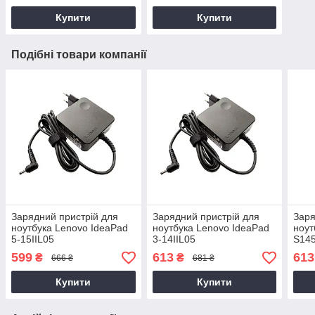
Купити
Купити
Подібні товари компанії
Зарядний пристрій для
Зарядний пристрій для
Заря
ноутбука Lenovo IdeaPad
ноутбука Lenovo IdeaPad
ноут
5-15IIL05
3-14IIL05
S145
599
613
613
₴
₴
666 ₴
681 ₴
Купити
Купити