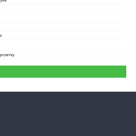
бука
м
 розетку