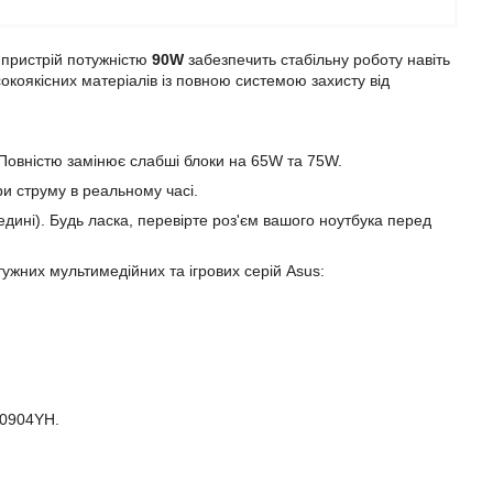
пристрій потужністю
90W
забезпечить стабільну роботу навіть
коякісних матеріалів із повною системою захисту від
 Повністю замінює слабші блоки на 65W та 75W.
и струму в реальному часі.
едині). Будь ласка, перевірте роз'єм вашого ноутбука перед
ужних мультимедійних та ігрових серій Asus:
A0904YH.