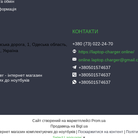
а обмін
нформація
+380 (73) 022-24-70
ська дорога, 1, Одеська область,
, Україна
https://laptop-charger.online/
online.laptop.charger@gmail.
+380501574637
+380501574637
er - інтернет магазин
х до ноутбуків
+380501574637
Сайт створений на маркетплейсі
Prom.ua
Продавець на Bigl.ua
Laptop-Charger - інтернет магазин комплектуючих до ноутбуків |
Поскаржитися на контент
|
Політи
Select Language
▼