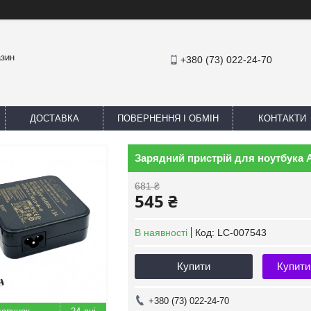
азин
+380 (73) 022-24-70
ДОСТАВКА
ПОВЕРНЕННЯ І ОБМІН
КОНТАКТИ
Зарядний пристрій для ноутбука 
681 ₴
545 ₴
В наявності
Код:
LC-007543
Купити
Купити
+380 (73) 022-24-70