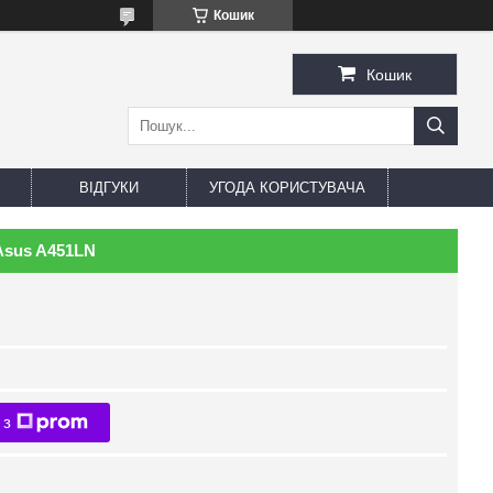
Кошик
Кошик
ВІДГУКИ
УГОДА КОРИСТУВАЧА
Asus A451LN
 з