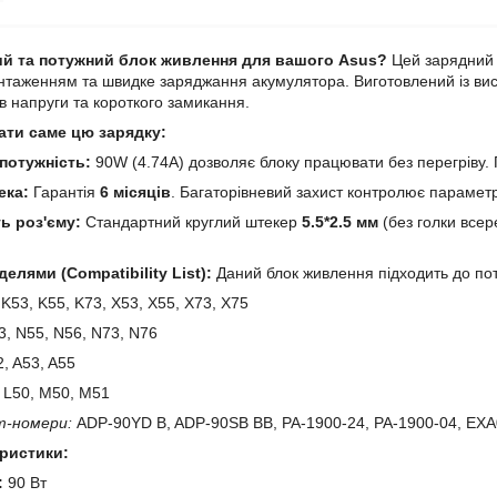
ий та потужний блок живлення для вашого Asus?
Цей зарядний 
нтаженням та швидке заряджання акумулятора. Виготовлений із висо
ів напруги та короткого замикання.
ати саме цю зарядку:
потужність:
90W (4.74A) дозволяє блоку працювати без перегріву.
ека:
Гарантія
6 місяців
. Багаторівневий захист контролює параметр
ь роз'єму:
Стандартний круглий штекер
5.5*2.5 мм
(без голки всер
делями (Compatibility List):
Даний блок живлення підходить до пот
K53, K55, K73, X53, X55, X73, X75
, N55, N56, N73, N76
, A53, A55
L50, M50, M51
т-номери:
ADP-90YD B, ADP-90SB BB, PA-1900-24, PA-1900-04, EX
еристики:
:
90 Вт