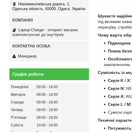
Новомиколаївська дорога, 1,
Одеська область, 65000, Одеса, Україна
Шукаєте надійн
під великим нава
перегріву, стрибк
Laptop-Charger - інтернет магазин
комплектуючих до ноутбуків
Чому варто обр
Підвищена 
Повна безп
Менеджер
Особливіст
замовленням.
Сумісність із мо
Графік роботи
Серія K / X:
Понеділок
09:00
18:00
Серія N:
N53
Вівторок
09:00
18:00
Серія A:
A52
Середа
09:00
18:00
Серія L / M:
Четвер
09:00
18:00
Сумісні пар
Пʼятниця
09:00
18:00
Технічні характ
Субота
10:00
16:00
Потужність