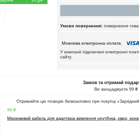
24 дні
повернення това
У компанії підключені електронні пла
сайту.
Замов та отримай пода
Ви заощаджуєте 99 ₴
Отримайте цю позицію безкоштовно при покупці «Зарядний
99 ₴
Мережевий кабель для адаптера живлення ноутбука, євро, коню