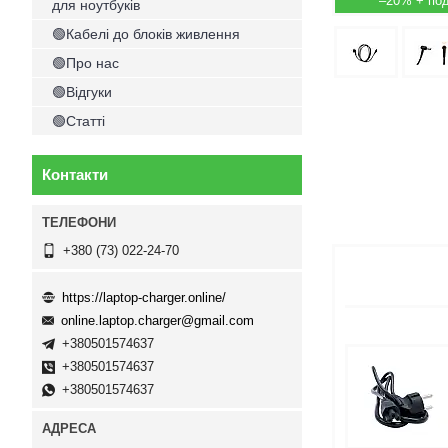
–20%
для ноутбуків
🟢Кабелі до блоків живлення
🟢Про нас
🟢Відгуки
🟢Статті
Контакти
+380 (73) 022-24-70
https://laptop-charger.online/
online.laptop.charger@gmail.com
+380501574637
+380501574637
+380501574637