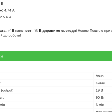
 В
у:
4.74 А
2.5 мм
й
ата:
✅
В наявності.
🚀
Відправимо сьогодні
Новою Поштою при за
ий до роботи!
ки
Asus
к
Китай
 (output)
19 В
сть
90 Вт
мін
6 міс