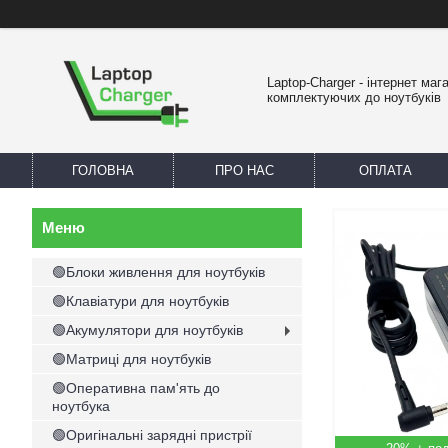
Laptop-Charger - інтернет маг
комплектуючих до ноутбуків
ГОЛОВНА
ПРО НАС
ОПЛАТА
🟢Блоки живлення для ноутбуків
🟢Клавіатури для ноутбуків
🟢Акумулятори для ноутбуків
🟢Матриці для ноутбуків
🟢Оперативна пам'ять до
ноутбука
🟢Оригінальні зарядні пристрії