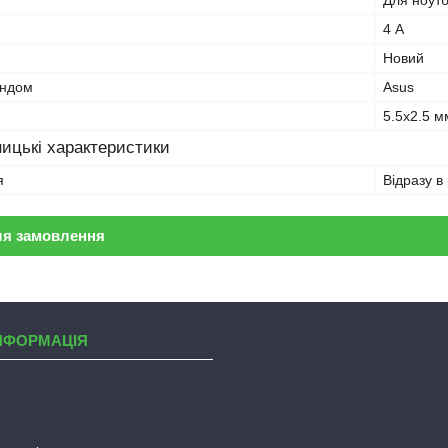
Для ноут
4 А
Новий
ендом
Asus
5.5x2.5 м
ицькі характеристики
я
Відразу в
ля замовлення
НФОРМАЦІЯ