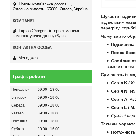
Новомиколаївська дорога, 1,
Одеська область, 65000, Одеса, Україна
Шукаєте надійн
під великим нава
перегріву, стрибк
Laptop-Charger - інтернет магазин
комплектуючих до ноутбуків
Чому варто обр
Підвищена 
Повна безп
Менеджер
Особливіст
замовленням.
Сумісність із мо
Графік роботи
Серія K / X:
Понеділок
09:00
18:00
Серія N:
N53
Вівторок
09:00
18:00
Серія A:
A52
Середа
09:00
18:00
Серія L / M:
Четвер
09:00
18:00
Сумісні пар
Пʼятниця
09:00
18:00
Технічні характ
Субота
10:00
16:00
Потужність