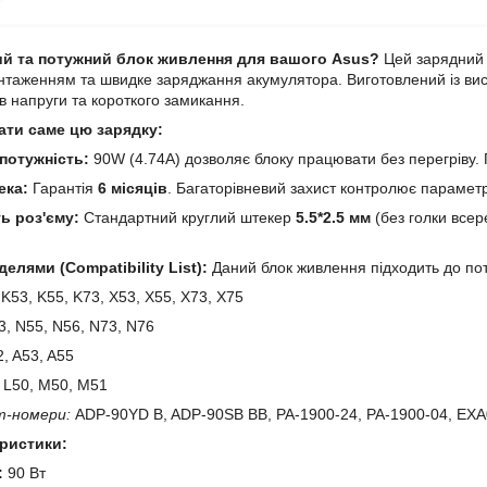
ий та потужний блок живлення для вашого Asus?
Цей зарядний 
нтаженням та швидке заряджання акумулятора. Виготовлений із висо
ів напруги та короткого замикання.
ати саме цю зарядку:
потужність:
90W (4.74A) дозволяє блоку працювати без перегріву.
ека:
Гарантія
6 місяців
. Багаторівневий захист контролює параметр
ь роз'єму:
Стандартний круглий штекер
5.5*2.5 мм
(без голки всер
делями (Compatibility List):
Даний блок живлення підходить до пот
K53, K55, K73, X53, X55, X73, X75
, N55, N56, N73, N76
, A53, A55
L50, M50, M51
т-номери:
ADP-90YD B, ADP-90SB BB, PA-1900-24, PA-1900-04, EX
еристики:
:
90 Вт