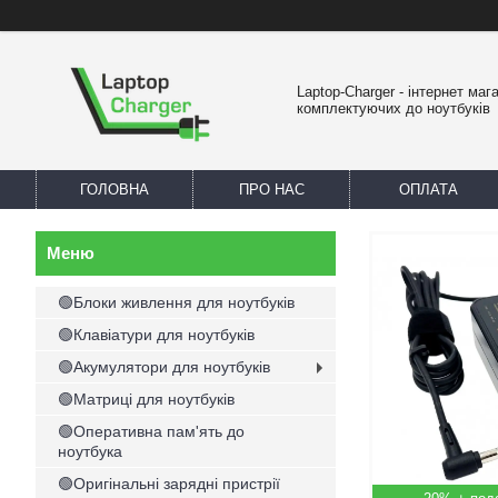
Laptop-Charger - інтернет маг
комплектуючих до ноутбуків
ГОЛОВНА
ПРО НАС
ОПЛАТА
🟢Блоки живлення для ноутбуків
🟢Клавіатури для ноутбуків
🟢Акумулятори для ноутбуків
🟢Матриці для ноутбуків
🟢Оперативна пам'ять до
ноутбука
🟢Оригінальні зарядні пристрії