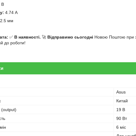
 В
у:
4.74 А
2.5 мм
й
ата:
✅
В наявності.
🚀
Відправимо сьогодні
Новою Поштою при за
ий до роботи!
ки
Asus
к
Китай
 (output)
19 В
сть
90 Вт
мін
6 міс