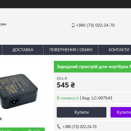
азин
+380 (73) 022-24-70
ДОСТАВКА
ПОВЕРНЕННЯ І ОБМІН
КОНТАКТИ
Зарядний пристрій для ноутбука 
681 ₴
545 ₴
В наявності
Код:
LC-007543
Купити
Купити
+380 (73) 022-24-70