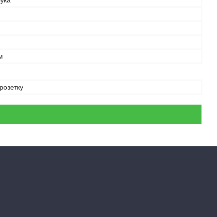
бука
м
 розетку