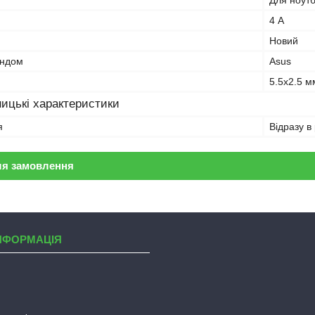
Для ноут
4 А
Новий
ендом
Asus
5.5x2.5 м
ицькі характеристики
я
Відразу в
ля замовлення
НФОРМАЦІЯ