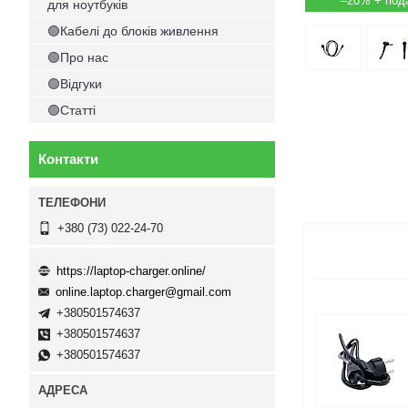
–20%
для ноутбуків
🟢Кабелі до блоків живлення
🟢Про нас
🟢Відгуки
🟢Статті
Контакти
+380 (73) 022-24-70
https://laptop-charger.online/
online.laptop.charger@gmail.com
+380501574637
+380501574637
+380501574637