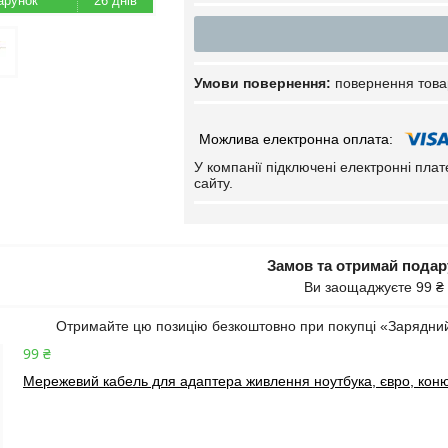
26 днів
повернення това
У компанії підключені електронні пла
сайту.
Замов та отримай пода
Ви заощаджуєте 99 ₴
Отримайте цю позицію безкоштовно при покупці «Зарядний
99 ₴
Мережевий кабель для адаптера живлення ноутбука, євро, коню