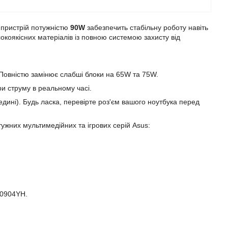
пристрій потужністю
90W
забезпечить стабільну роботу навіть
коякісних матеріалів із повною системою захисту від
 Повністю замінює слабші блоки на 65W та 75W.
и струму в реальному часі.
едині). Будь ласка, перевірте роз'єм вашого ноутбука перед
ужних мультимедійних та ігрових серій Asus:
A0904YH.