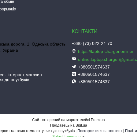
а обмін
нформація
+380 (73) 022-24-70
ська дорога, 1, Одеська область,
, Україна
https://laptop-charger.online/
online.laptop.charger@gmail.
+380501574637
+380501574637
er - інтернет магазин
х до ноутбуків
+380501574637
Сайт створений на маркетплейсі
Prom.ua
Продавець на Bigl.ua
Laptop-Charger - інтернет магазин комплектуючих до ноутбуків |
Поскаржитися на контент
|
Політи
Select Language
▼