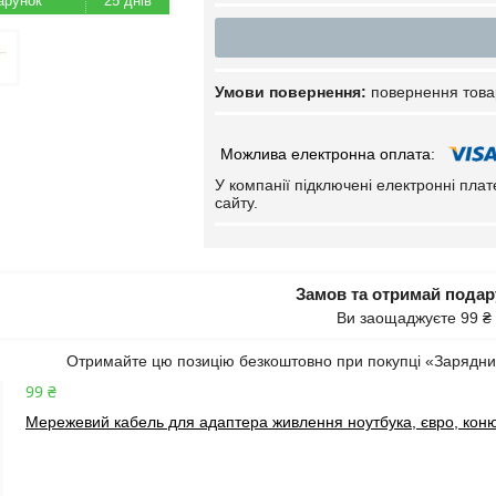
25 днів
повернення това
У компанії підключені електронні пла
сайту.
Замов та отримай пода
Ви заощаджуєте 99 ₴
Отримайте цю позицію безкоштовно при покупці «Зарядни
99 ₴
Мережевий кабель для адаптера живлення ноутбука, євро, коню