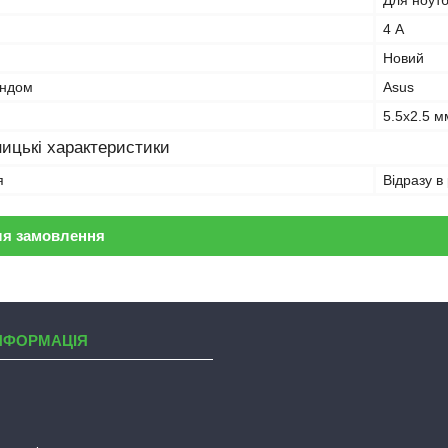
Для ноут
4 А
Новий
ендом
Asus
5.5x2.5 м
ицькі характеристики
я
Відразу в
ля замовлення
НФОРМАЦІЯ