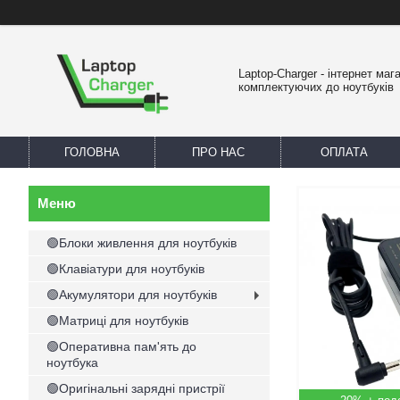
Laptop-Charger - інтернет маг
комплектуючих до ноутбуків
ГОЛОВНА
ПРО НАС
ОПЛАТА
🟢Блоки живлення для ноутбуків
🟢Клавіатури для ноутбуків
🟢Акумулятори для ноутбуків
🟢Матриці для ноутбуків
🟢Оперативна пам'ять до
ноутбука
🟢Оригінальні зарядні пристрії