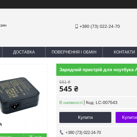
азин
+380 (73) 022-24-70
ДОСТАВКА
ПОВЕРНЕННЯ І ОБМІН
КОНТАКТИ
Зарядний пристрій для ноутбука 
681 ₴
545 ₴
В наявності
Код:
LC-007543
Купити
Купити
+380 (73) 022-24-70