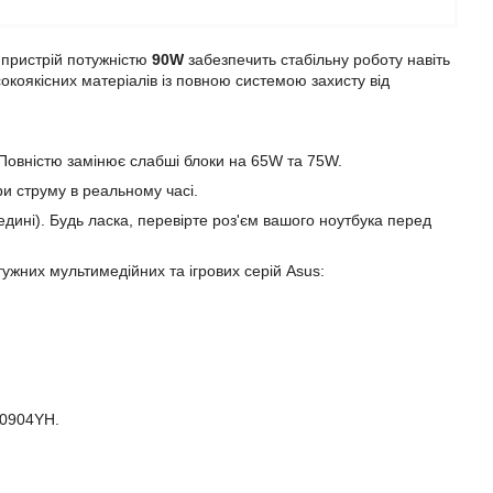
пристрій потужністю
90W
забезпечить стабільну роботу навіть
коякісних матеріалів із повною системою захисту від
 Повністю замінює слабші блоки на 65W та 75W.
и струму в реальному часі.
едині). Будь ласка, перевірте роз'єм вашого ноутбука перед
ужних мультимедійних та ігрових серій Asus:
A0904YH.