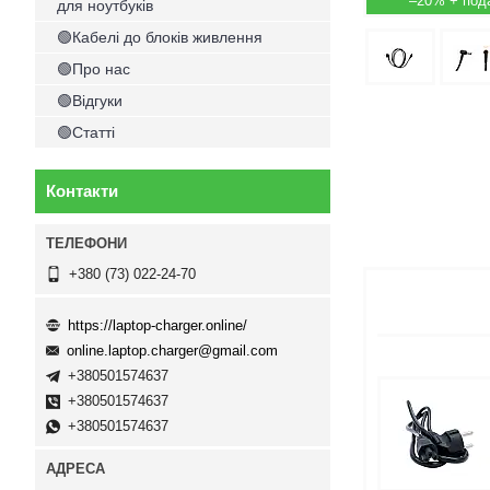
–20%
для ноутбуків
🟢Кабелі до блоків живлення
🟢Про нас
🟢Відгуки
🟢Статті
Контакти
+380 (73) 022-24-70
https://laptop-charger.online/
online.laptop.charger@gmail.com
+380501574637
+380501574637
+380501574637