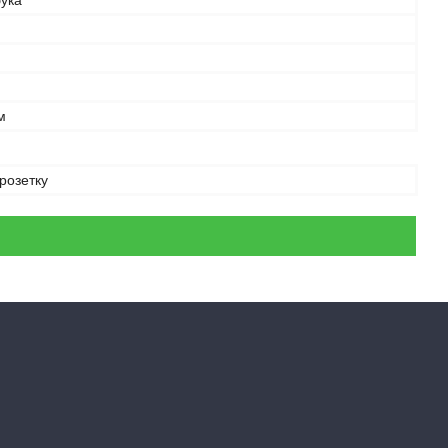
бука
м
 розетку