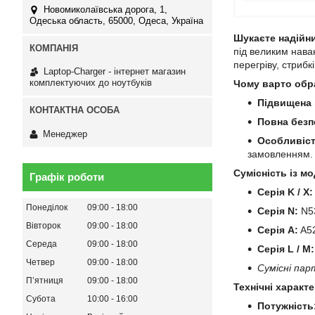
Новомиколаївська дорога, 1,
Одеська область, 65000, Одеса, Україна
Шукаєте надійн
під великим нава
перегріву, стрибк
Laptop-Charger - інтернет магазин
комплектуючих до ноутбуків
Чому варто обр
Підвищена 
Повна безп
Менеджер
Особливіст
замовленням.
Сумісність із мо
Графік роботи
Серія K / X:
Понеділок
09:00
18:00
Серія N:
N53
Вівторок
09:00
18:00
Серія A:
A52
Середа
09:00
18:00
Серія L / M:
Четвер
09:00
18:00
Сумісні пар
Пʼятниця
09:00
18:00
Технічні характ
Субота
10:00
16:00
Потужність