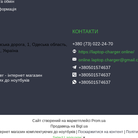
а обмін
нформація
+380 (73) 022-24-70
ська дорога, 1, Одеська область,
, Україна
https://laptop-charger.online/
online.laptop.charger@gmail.
+380501574637
+380501574637
er - інтернет магазин
х до ноутбуків
+380501574637
Сайт створений на маркетплейсі
Prom.ua
Продавець на Bigl.ua
Laptop-Charger - інтернет магазин комплектуючих до ноутбуків |
Поскаржитися на контент
|
Політи
Select Language
▼