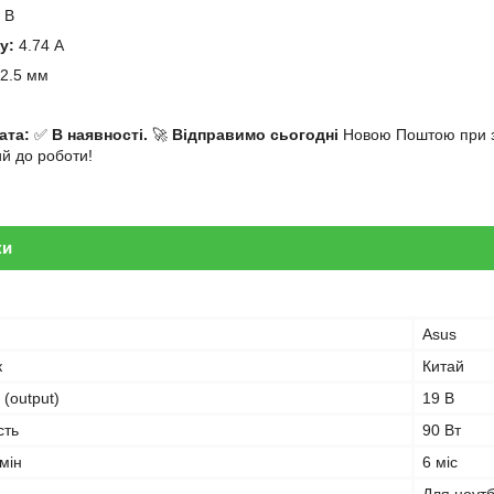
 В
у:
4.74 А
2.5 мм
й
ата:
✅
В наявності.
🚀
Відправимо сьогодні
Новою Поштою при за
ий до роботи!
ки
Asus
к
Китай
 (output)
19 В
сть
90 Вт
мін
6 міс