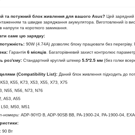
ий та потужний блок живлення для вашого Asus?
Цей зарядний 
нтаженням та швидке заряджання акумулятора. Виготовлений із висо
ів напруги та короткого замикання.
ати саме цю зарядку:
потужність:
90W (4.74A) дозволяє блоку працювати без перегріву.
ека:
Гарантія
6 місяців
. Багаторівневий захист контролює параметр
ь роз'єму:
Стандартний круглий штекер
5.5*2.5 мм
(без голки всер
делями (Compatibility List):
Даний блок живлення підходить до пот
K53, K55, K73, X53, X55, X73, X75
, N55, N56, N73, N76
, A53, A55
L50, M50, M51
т-номери:
ADP-90YD B, ADP-90SB BB, PA-1900-24, PA-1900-04, EX
еристики:
:
90 Вт