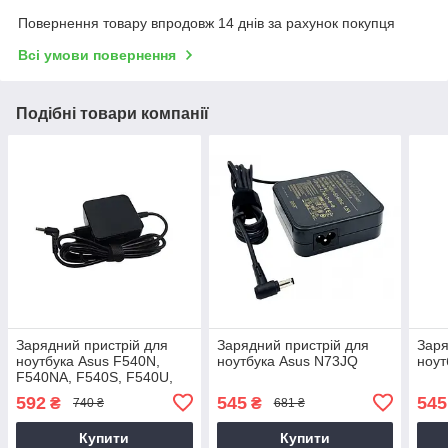
Повернення товару впродовж 14 днів за рахунок покупця
Всі умови повернення
Подібні товари компанії
Зарядний пристрій для
Зарядний пристрій для
Заря
ноутбука Asus F540N,
ноутбука Asus N73JQ
ноут
F540NA, F540S, F540U,
F540UA, F540UB
592
545
545
₴
₴
740 ₴
681 ₴
Купити
Купити