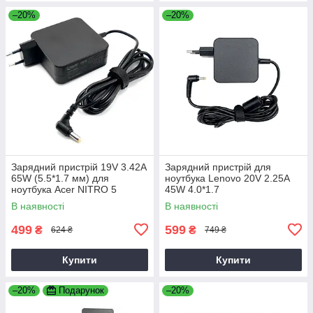
–20%
–20%
Зарядний пристрій 19V 3.42A
Зарядний пристрій для
65W (5.5*1.7 мм) для
ноутбука Lenovo 20V 2.25A
ноутбука Acer NITRO 5
45W 4.0*1.7
AN515-31 65
В наявності
В наявності
499
599
₴
₴
624 ₴
749 ₴
Купити
Купити
–20%
Подарунок
–20%