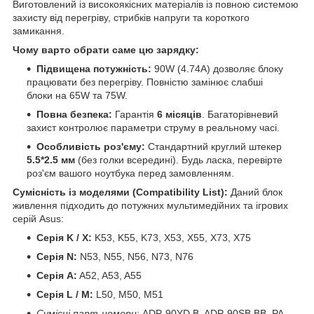
Виготовлений із високоякісних матеріалів із повною системою
захисту від перегріву, стрибків напруги та короткого
замикання.
Чому варто обрати саме цю зарядку:
Підвищена потужність:
90W (4.74A) дозволяє блоку
працювати без перегріву. Повністю замінює слабші
блоки на 65W та 75W.
Повна безпека:
Гарантія
6 місяців
. Багаторівневий
захист контролює параметри струму в реальному часі.
Особливість роз'єму:
Стандартний круглий штекер
5.5*2.5 мм
(без голки всередині). Будь ласка, перевірте
роз'єм вашого ноутбука перед замовленням.
Сумісність із моделями (Compatibility List):
Даний блок
живлення підходить до потужних мультимедійних та ігрових
серій Asus:
Серія K / X:
K53, K55, K73, X53, X55, X73, X75
Серія N:
N53, N55, N56, N73, N76
Серія A:
A52, A53, A55
Серія L / M:
L50, M50, M51
Сумісні парт-номери:
ADP-90YD B, ADP-90SB BB, PA-