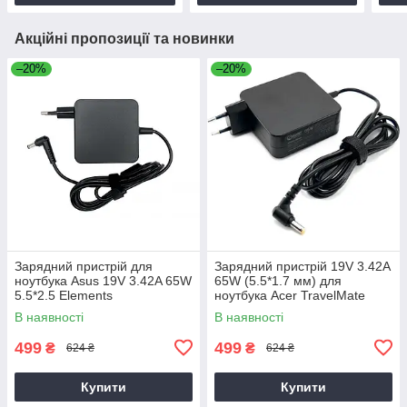
Акційні пропозиції та новинки
–20%
–20%
Зарядний пристрій для
Зарядний пристрій 19V 3.42A
ноутбука Asus 19V 3.42A 65W
65W (5.5*1.7 мм) для
5.5*2.5 Elements
ноутбука Acer TravelMate
P2510-G2-M
В наявності
В наявності
499
499
₴
₴
624 ₴
624 ₴
Купити
Купити