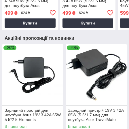
4.74A 90W (5.5*2.5 мм)
3.42A 65W (5.5*2.5 мм)
ноут
для ноутбука Asus
для ноутбука Asus
45W 
S451LB, S451LN, S46CA,
S451LB, S451LN, S46CB,
A, A
499
499
599
₴
₴
624 ₴
624 ₴
S500, S500C
S500C, S500CA
Купити
Купити
Акційні пропозиції та новинки
–20%
–20%
Зарядний пристрій для
Зарядний пристрій 19V 3.42A
ноутбука Asus 19V 3.42A 65W
65W (5.5*1.7 мм) для
5.5*2.5 Elements
ноутбука Acer TravelMate
P2510-G2-M
В наявності
В наявності