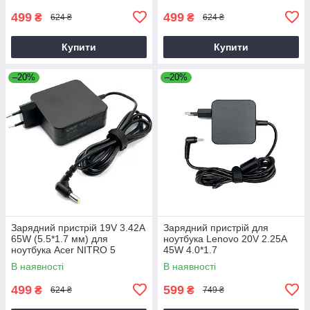
499
499
₴
₴
624 ₴
624 ₴
Купити
Купити
–20%
–20%
Зарядний пристрій 19V 3.42A
Зарядний пристрій для
65W (5.5*1.7 мм) для
ноутбука Lenovo 20V 2.25A
ноутбука Acer NITRO 5
45W 4.0*1.7
AN515-31 65
В наявності
В наявності
499
599
₴
₴
624 ₴
749 ₴