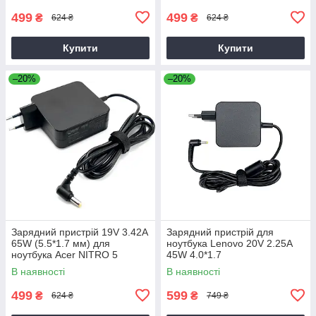
499
499
₴
₴
624 ₴
624 ₴
Купити
Купити
–20%
–20%
Зарядний пристрій 19V 3.42A
Зарядний пристрій для
65W (5.5*1.7 мм) для
ноутбука Lenovo 20V 2.25A
ноутбука Acer NITRO 5
45W 4.0*1.7
AN515-31 65
В наявності
В наявності
499
599
₴
₴
624 ₴
749 ₴