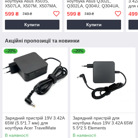
ноутбука Asus X503S,
ноутбука Asus Q302L,
3.42
X507LA, X507M, X507MA,
Q302LA, Q304U, Q304UA,
для 
X507U, X507UA, X507UB,
Q506FA
F450
599
599
499
₴
₴
749 ₴
749 ₴
X507UF
F45
Купити
Купити
Акційні пропозиції та новинки
–20%
–20%
Зарядний пристрій 19V 3.42A
Зарядний пристрій для
65W (5.5*1.7 мм) для
ноутбука Asus 19V 3.42A 65W
ноутбука Acer TravelMate
5.5*2.5 Elements
P2510-G2-M
В наявності
В наявності