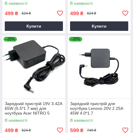
P2510-G2-M
В наявності
В наявності
499
499
₴
₴
624 ₴
624 ₴
Купити
Купити
–20%
–20%
Зарядний пристрій 19V 3.42A
Зарядний пристрій для
65W (5.5*1.7 мм) для
ноутбука Lenovo 20V 2.25A
ноутбука Acer NITRO 5
45W 4.0*1.7
AN515-31 65
В наявності
В наявності
499
599
₴
₴
624 ₴
749 ₴