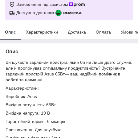
Замовлення під захистом
Доступна доставка
Опис
Характеристики
Доставка
Оплата
Умови п
Опис
Ви шукаєте зарядний пристрій, який би не лише довго служив,
але й пропонував оптимальну продуктивність? Зустрічайте
зарядний пристрій Asus 65Вт— ваш надійний помічник в
роботі та навчанні.
Характеристики:
Виробник: Asus
Вихідна потужність: 65Вт
Вихідна напруга: 19 В
Гарантійний термін: 6 місяців
Призначення: Для ноутбука
Сумісність з брендом: Asus