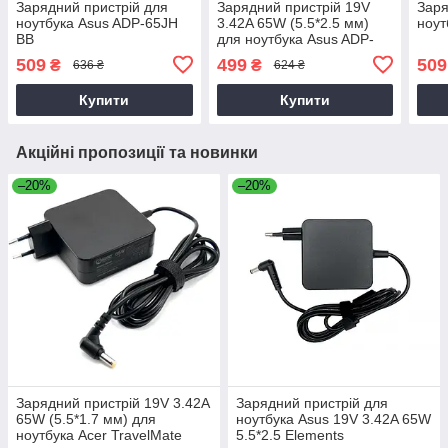
Зарядний пристрій для
Зарядний пристрій 19V
Заря
ноутбука Asus ADP-65JH
3.42A 65W (5.5*2.5 мм)
ноут
BB
для ноутбука Asus ADP-
65JH AB, ADP-65JH BB,
509
499
509
₴
₴
636 ₴
624 ₴
ADP-65JH DB, B50A,
D550CA
Купити
Купити
Акційні пропозиції та новинки
–20%
–20%
Зарядний пристрій 19V 3.42A
Зарядний пристрій для
65W (5.5*1.7 мм) для
ноутбука Asus 19V 3.42A 65W
ноутбука Acer TravelMate
5.5*2.5 Elements