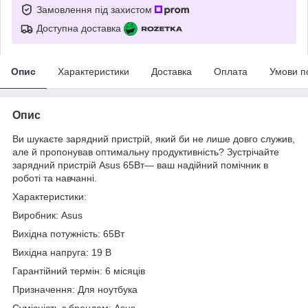
Замовлення під захистом
Доступна доставка
Опис
Характеристики
Доставка
Оплата
Умови п
Опис
Ви шукаєте зарядний пристрій, який би не лише довго служив,
але й пропонував оптимальну продуктивність? Зустрічайте
зарядний пристрій Asus 65Вт— ваш надійний помічник в
роботі та навчанні.
Характеристики:
Виробник: Asus
Вихідна потужність: 65Вт
Вихідна напруга: 19 В
Гарантійний термін: 6 місяців
Призначення: Для ноутбука
Сумісність з брендом: Asus