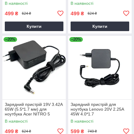
P2510-G2-M
В наявності
В наявності
499
499
₴
₴
624 ₴
624 ₴
Купити
Купити
–20%
–20%
Зарядний пристрій 19V 3.42A
Зарядний пристрій для
65W (5.5*1.7 мм) для
ноутбука Lenovo 20V 2.25A
ноутбука Acer NITRO 5
45W 4.0*1.7
AN515-31 65
В наявності
В наявності
499
599
₴
₴
624 ₴
749 ₴