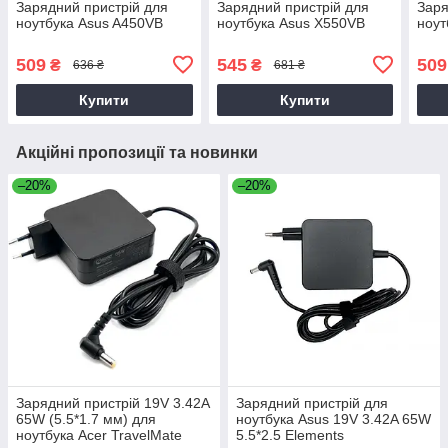
Зарядний пристрій для
Зарядний пристрій для
Заря
ноутбука Asus A450VB
ноутбука Asus X550VB
ноут
509
545
509
₴
₴
636 ₴
681 ₴
Купити
Купити
Акційні пропозиції та новинки
–20%
–20%
Зарядний пристрій 19V 3.42A
Зарядний пристрій для
65W (5.5*1.7 мм) для
ноутбука Asus 19V 3.42A 65W
ноутбука Acer TravelMate
5.5*2.5 Elements