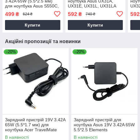
3.42A 65W (5.5*2.5 мм)
ноутбука Asus UX31A,
ноут
для ноутбука Asus S550C,
UX31E, UX31L, UX31LA
UX32
S550CA, S550CB,
UX3
499
592
592
₴
₴
624 ₴
740 ₴
S550CM, S551L
Купити
Купити
Акційні пропозиції та новинки
–20%
–20%
Зарядний пристрій 19V 3.42A
Зарядний пристрій для
65W (5.5*1.7 мм) для
ноутбука Asus 19V 3.42A 65W
ноутбука Acer TravelMate
5.5*2.5 Elements
P2510-G2-M
В наявності
В наявності