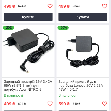
499
499
₴
₴
624 ₴
624 ₴
Купити
Купити
–20%
–20%
Зарядний пристрій 19V 3.42A
Зарядний пристрій для
65W (5.5*1.7 мм) для
ноутбука Lenovo 20V 2.25A
ноутбука Acer NITRO 5
45W 4.0*1.7
AN515-31 65
В наявності
В наявності
499
599
₴
₴
624 ₴
749 ₴