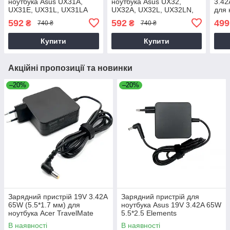
ноутбука Asus UX31A,
ноутбука Asus UX32,
3.42
UX31E, UX31L, UX31LA
UX32A, UX32L, UX32LN,
для 
UX32V, UX32VD
K450
592
592
499
₴
₴
740 ₴
740 ₴
K45
Купити
Купити
Акційні пропозиції та новинки
–20%
–20%
Зарядний пристрій 19V 3.42A
Зарядний пристрій для
65W (5.5*1.7 мм) для
ноутбука Asus 19V 3.42A 65W
ноутбука Acer TravelMate
5.5*2.5 Elements
P2510-G2-M
В наявності
В наявності