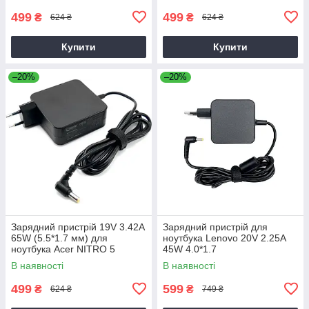
499
499
₴
₴
624 ₴
624 ₴
Купити
Купити
–20%
–20%
Зарядний пристрій 19V 3.42A
Зарядний пристрій для
65W (5.5*1.7 мм) для
ноутбука Lenovo 20V 2.25A
ноутбука Acer NITRO 5
45W 4.0*1.7
AN515-31 65
В наявності
В наявності
499
599
₴
₴
624 ₴
749 ₴