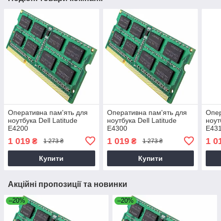
Оперативна пам'ять для
Оперативна пам'ять для
Опер
ноутбука Dell Latitude
ноутбука Dell Latitude
ноут
E4200
E4300
E43
1 019
1 019
1 0
₴
₴
1 273 ₴
1 273 ₴
Купити
Купити
Акційні пропозиції та новинки
–20%
–20%