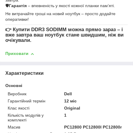
🛡
Гарантія
– впевненість у якості кожної планки пам’яті.
Не витрачайте гроші на новий ноутбук – просто додайте
оперативки!
👉
Купити DDR3 SODIMM
можна прямо зараз – і
вже завтра ваш ноутбук стане швидшим, ніж ви
очікували.
Приховати
Характеристики
Основні
Виробник
Dell
Гарантійний термін
12 міс
Клас якості
Original
Кількість модулів у
1
комплекті
Масив
PC12800 PC12800l PC12800r