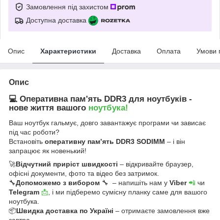
Замовлення під захистом
Доступна доставка
Опис
Характеристики
Доставка
Оплата
Умови 
Опис
💻 Оперативна пам'ять DDR3 для ноутбуків -
нове життя вашого
ноутбука!
Ваш ноутбук гальмує, довго завантажує програми чи зависає
під час роботи?
Встановіть
оперативну пам’ять DDR3 SODIMM
– і він
запрацює як новенький!
🚀
Відчутний приріст швидкості
– відкривайте браузер,
офісні документи, фото та відео без затримок.
🔧
Допоможемо з вибором
🔧 – напишіть нам у
Viber
📲
чи
Telegram
📩
, і ми підберемо сумісну планку саме для вашого
ноутбука.
📦
Швидка доставка по Україні
– отримаєте замовлення вже
завтра.