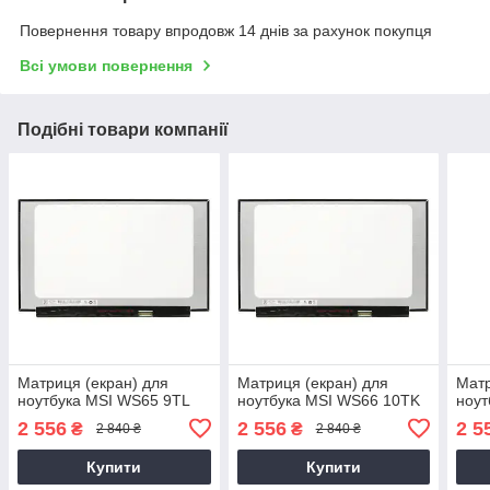
Повернення товару впродовж 14 днів за рахунок покупця
Всі умови повернення
Подібні товари компанії
Матриця (екран) для
Матриця (екран) для
Матр
ноутбука MSI WS65 9TL
ноутбука MSI WS66 10TK
ноут
2 556
2 556
2 5
₴
₴
2 840 ₴
2 840 ₴
Купити
Купити