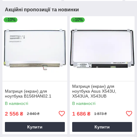
Акційні пропозиції та новинки
–10%
–10%
Матриця (екран) для
Матриця (екран) для
ноутбука Asus X543U,
ноутбука B156HAN02.1
X543UA, X543UB
В наявності
В наявності
2 556
1 686
₴
₴
2 840 ₴
1 873 ₴
Купити
Купити