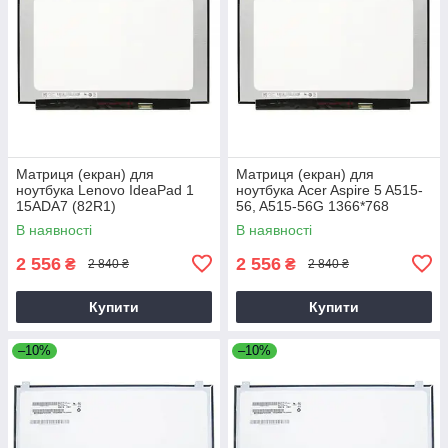
Матриця (екран) для
Матриця (екран) для
ноутбука Lenovo IdeaPad 1
ноутбука Acer Aspire 5 A515-
15ADA7 (82R1)
56, A515-56G 1366*768
1920*1080
В наявності
В наявності
2 556
2 556
₴
₴
2 840 ₴
2 840 ₴
Купити
Купити
–10%
–10%