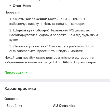
Стан
: Нова
Переваги:
Якість зображення:
Матриця B156HAN02.1
забезпечує високу чіткість та насичені кольори.
Широкі кути обзору:
Технологія IPS дозволяє
насолоджуватися чудовим зображенням під будь-яким
кутом.
Легкість установки:
Сумісність з роз'ємом 30 pin
eDp забезпечить простий та швидкий монтаж.
Нехай ваш ноутбук стане центром якісного відтворення
зображення – купіть матрицю B156HAN02.1 прямо зараз!
Приховати
Характеристики
Основні
Виробник
AU Optronics