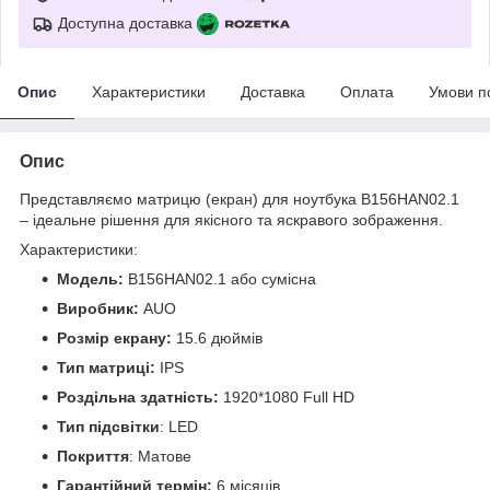
Доступна доставка
Опис
Характеристики
Доставка
Оплата
Умови п
Опис
Представляємо матрицю (екран) для ноутбука B156HAN02.1
– ідеальне рішення для якісного та яскравого зображення.
Характеристики:
Модель:
B156HAN02.1 або сумісна
Виробник:
AUO
Розмір екрану:
15.6 дюймів
Тип матриці:
IPS
Роздільна здатність:
1920*1080 Full HD
Тип підсвітки
: LED
Покриття
: Матове
Гарантійний термін:
6 місяців