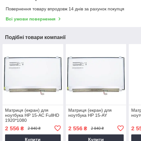
Повернення товару впродовж 14 днів за рахунок покупця
Всі умови повернення
Подібні товари компанії
Матриця (екран) для
Матриця (екран) для
Матр
ноутбука HP 15-AC FullHD
ноутбука HP 15-AY
ноут
1920*1080
2 556
2 556
2 5
₴
₴
2 840 ₴
2 840 ₴
Купити
Купити