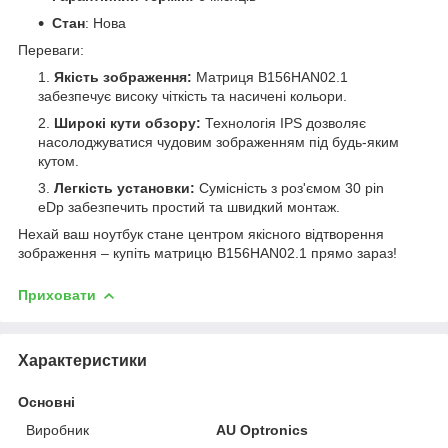
Стан
: Нова
Переваги:
Якість зображення:
Матриця B156HAN02.1
забезпечує високу чіткість та насичені кольори.
Широкі кути обзору:
Технологія IPS дозволяє
насолоджуватися чудовим зображенням під будь-яким
кутом.
Легкість установки:
Сумісність з роз'ємом 30 pin
eDp забезпечить простий та швидкий монтаж.
Нехай ваш ноутбук стане центром якісного відтворення
зображення – купіть матрицю B156HAN02.1 прямо зараз!
Приховати
Характеристики
Основні
Виробник
AU Optronics