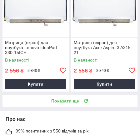
Матриця (екран) для
Матриця (екран) для
ноутбука Lenovo IdeaPad
ноутбука Acer Aspire 3 A315-
330-15ICH
21
В наявності
В наявності
2 556
2 556
₴
₴
2 840 ₴
2 840 ₴
Купити
Купити
Показати ще
Про нас
99% позитивних з 550 відгуків за рік