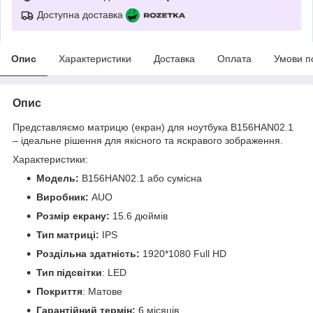
Доступна доставка
Опис
Характеристики
Доставка
Оплата
Умови п
Опис
Представляємо матрицю (екран) для ноутбука B156HAN02.1
– ідеальне рішення для якісного та яскравого зображення.
Характеристики:
Модель:
B156HAN02.1 або сумісна
Виробник:
AUO
Розмір екрану:
15.6 дюймів
Тип матриці:
IPS
Роздільна здатність:
1920*1080 Full HD
Тип підсвітки
: LED
Покриття
: Матове
Гарантійний термін:
6 місяців