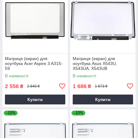
Матриця (екран) для
Матриця (екран) для
ноутбука Acer Aspire 3 A315-
ноутбука Asus X543U,
59
X543UA, X543UB
В наявності
В наявності
2 556
1 686
₴
₴
2 840 ₴
1 873 ₴
Купити
Купити
–10%
–10%