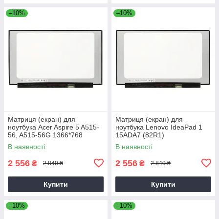
–10%
–10%
Матриця (екран) для
Матриця (екран) для
ноутбука Acer Aspire 5 A515-
ноутбука Lenovo IdeaPad 1
56, A515-56G 1366*768
15ADA7 (82R1)
1920*1080
В наявності
В наявності
2 556
2 556
₴
₴
2 840 ₴
2 840 ₴
Купити
Купити
–10%
–10%