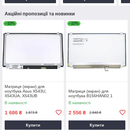
Акційні пропозиції та новинки
–10%
–10%
Матриця (екран) для
ноутбука Asus X543U,
Матриця (екран) для
X543UA, X543UB
ноутбука B156HAN02.1
В наявності
В наявності
1 686
2 556
₴
₴
1 873 ₴
2 840 ₴
Купити
Купити