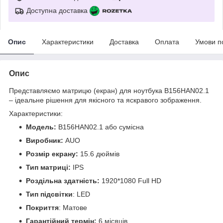
Доступна доставка
Опис
Характеристики
Доставка
Оплата
Умови п
Опис
Представляємо матрицю (екран) для ноутбука B156HAN02.1
– ідеальне рішення для якісного та яскравого зображення.
Характеристики:
Модель:
B156HAN02.1 або сумісна
Виробник:
AUO
Розмір екрану:
15.6 дюймів
Тип матриці:
IPS
Роздільна здатність:
1920*1080 Full HD
Тип підсвітки
: LED
Покриття
: Матове
Гарантійний термін:
6 місяців