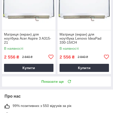
Матриця (екран) для
Матриця (екран) для
ноутбука Acer Aspire 3 A315-
ноутбука Lenovo IdeaPad
21
330-15ICH
В наявності
В наявності
2 556
2 556
₴
₴
2 840 ₴
2 840 ₴
Купити
Купити
Показати ще
Про нас
99% позитивних з 550 відгуків за рік