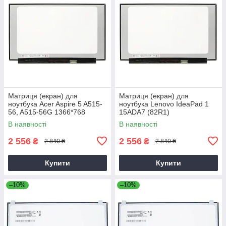
Матриця (екран) для
Матриця (екран) для
ноутбука Acer Aspire 5 A515-
ноутбука Lenovo IdeaPad 1
56, A515-56G 1366*768
15ADA7 (82R1)
1920*1080
В наявності
В наявності
2 556
2 556
₴
₴
2 840 ₴
2 840 ₴
Купити
Купити
–10%
–10%