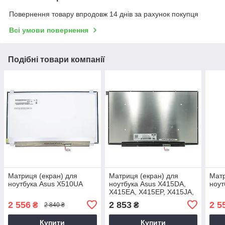
Повернення товару впродовж 14 днів за рахунок покупця
Всі умови повернення
Подібні товари компанії
Матриця (екран) для
Матриця (екран) для
Матр
ноутбука Asus X510UA
ноутбука Asus X415DA,
ноут
X415EA, X415EP, X415JA,
X415JF, X415JP, X415KA,
2 556
2 853
2 5
₴
₴
2 840 ₴
X415MA, X415UA
Купити
Купити