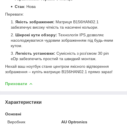
Стан
: Нова
Переваги:
Якість зображення:
Матриця B156HAN02.1
забезпечує високу чіткість та насичені кольори.
Широкі кути обзору:
Технологія IPS дозволяє
насолоджуватися чудовим зображенням під будь-яким
кутом.
Легкість установки:
Сумісність з роз'ємом 30 pin
eDp забезпечить простий та швидкий монтаж.
Нехай ваш ноутбук стане центром якісного відтворення
зображення – купіть матрицю B156HAN02.1 прямо зараз!
Приховати
Характеристики
Основні
Виробник
AU Optronics