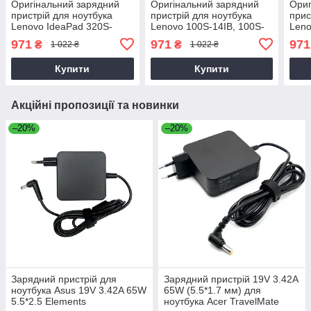
Оригінальний зарядний
Оригінальний зарядний
Ориг
пристрій для ноутбука
пристрій для ноутбука
прис
Lenovo IdeaPad 320S-
Lenovo 100S-14IB, 100S-
Leno
13IKB, 320S-14IKB 45
14IBR, 100S-14IBY 45
14IB
971
971
971
₴
₴
1 022 ₴
1 022 ₴
Купити
Купити
Акційні пропозиції та новинки
–20%
–20%
Зарядний пристрій для
Зарядний пристрій 19V 3.42A
ноутбука Asus 19V 3.42A 65W
65W (5.5*1.7 мм) для
5.5*2.5 Elements
ноутбука Acer TravelMate