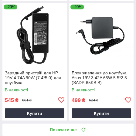
–20%
–20%
Зарядний пристрій для HP
Блок живлення до ноутбука
19V 4.74A 90W (7.4*5.0) для
Asus 19V 3.42A 65W 5.5*2.5
ноутбука
(SADP-65KB B)
В наявності
В наявності
545
499
₴
₴
681 ₴
624 ₴
Купити
Купити
Показати ще