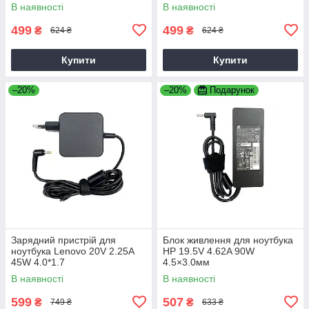
P2510-G2-M
В наявності
В наявності
499
499
₴
₴
624 ₴
624 ₴
Купити
Купити
–20%
–20%
Подарунок
Зарядний пристрій для
Блок живлення для ноутбука
ноутбука Lenovo 20V 2.25A
HP 19.5V 4.62A 90W
45W 4.0*1.7
4.5×3.0мм
В наявності
В наявності
599
507
₴
₴
749 ₴
633 ₴