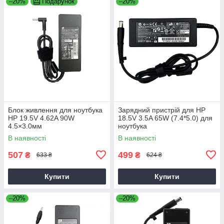
–20%
Подарунок
–20%
Блок живлення для ноутбука
Зарядний пристрій для HP
HP 19.5V 4.62A 90W
18.5V 3.5A 65W (7.4*5.0) для
4.5×3.0мм
ноутбука
В наявності
В наявності
507
499
₴
₴
633 ₴
624 ₴
Купити
Купити
–20%
–20%