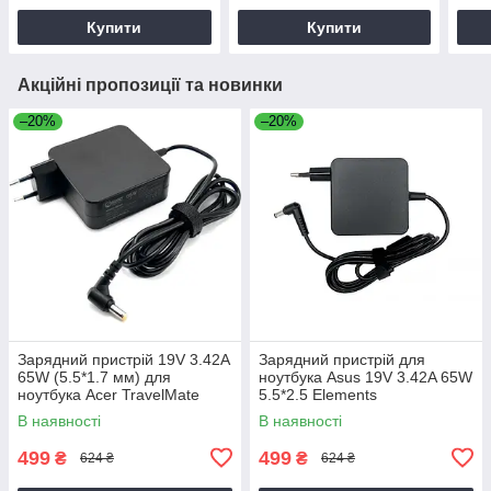
Купити
Купити
Акційні пропозиції та новинки
–20%
–20%
Зарядний пристрій 19V 3.42A
Зарядний пристрій для
65W (5.5*1.7 мм) для
ноутбука Asus 19V 3.42A 65W
ноутбука Acer TravelMate
5.5*2.5 Elements
P2510-G2-M
В наявності
В наявності
499
499
₴
₴
624 ₴
624 ₴