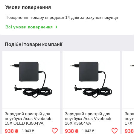
Умови повернення
Повернення товару впродовж 14 днів за рахунок покупця
Всі умови повернення
Подібні товари компанії
Зарядний пристрій для
Зарядний пристрій для
Заря
ноутбука Asus Vivobook
ноутбука Asus Vivobook
ноут
15X OLED K3504VA
16X K3604VA
17X
938
938
938
₴
₴
1 043 ₴
1 043 ₴