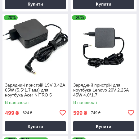
Купити
Купити
–20%
–20%
Зарядний пристрій 19V 3.42A
Зарядний пристрій для
65W (5.5*1.7 мм) для
ноутбука Lenovo 20V 2.25A
ноутбука Acer NITRO 5
45W 4.0*1.7
AN515-31 65
В наявності
В наявності
499
599
₴
₴
624 ₴
749 ₴
Купити
Купити