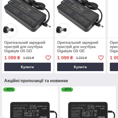
Оригінальний зарядний
Оригінальний зарядний
Ориг
пристрій для ноутбука
пристрій для ноутбука
прис
Gigabyte G5 GD
Gigabyte G5 GE
Giga
1 099
1 099
1 0
₴
₴
1 221 ₴
1 221 ₴
Купити
Купити
Акційні пропозиції та новинки
–45%
–45%