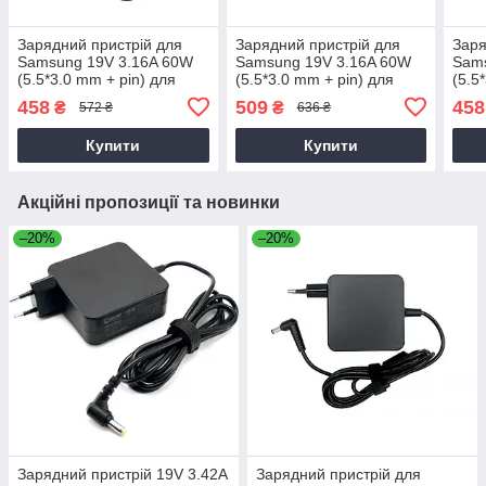
Зарядний пристрій для
Зарядний пристрій для
Заря
Samsung 19V 3.16A 60W
Samsung 19V 3.16A 60W
Sam
(5.5*3.0 mm + pin) для
(5.5*3.0 mm + pin) для
(5.5
ноутбука Samsung RV510
ноутбука Samsung
ноут
458
509
458
₴
₴
572 ₴
636 ₴
NP905S3G
401
Купити
Купити
Акційні пропозиції та новинки
–20%
–20%
Зарядний пристрій 19V 3.42A
Зарядний пристрій для