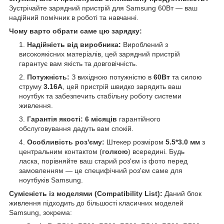
Зустрічайте зарядний пристрій для Samsung 60Вт — ваш
надійний помічник в роботі та навчанні.
Чому варто обрати саме цю зарядку:
Надійність від виробника:
Вироблений з
високоякісних матеріалів, цей зарядний пристрій
гарантує вам якість та довговічність.
Потужність:
З вихідною потужністю в
60Вт
та силою
струму
3.16А
, цей пристрій швидко зарядить ваш
ноутбук та забезпечить стабільну роботу системи
живлення.
Гарантія якості:
6 місяців
гарантійного
обслуговування дадуть вам спокій.
Особливість роз'єму:
Штекер розміром
5.5*3.0 мм
з
центральним контактом (
голкою
) всередині. Будь
ласка, порівняйте ваш старий роз'єм із фото перед
замовленням — це специфічний роз'єм саме для
ноутбуків Samsung.
Сумісність із моделями (Compatibility List):
Даний блок
живлення підходить до більшості класичних моделей
Samsung, зокрема: