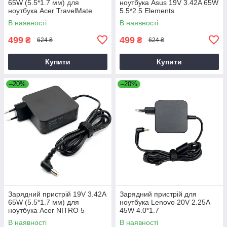
65W (5.5*1.7 мм) для
ноутбука Asus 19V 3.42A 65W
ноутбука Acer TravelMate
5.5*2.5 Elements
P2510-G2-M
В наявності
В наявності
499
499
₴
₴
624 ₴
624 ₴
Купити
Купити
–20%
–20%
Зарядний пристрій 19V 3.42A
Зарядний пристрій для
65W (5.5*1.7 мм) для
ноутбука Lenovo 20V 2.25A
ноутбука Acer NITRO 5
45W 4.0*1.7
AN515-31 65
В наявності
В наявності