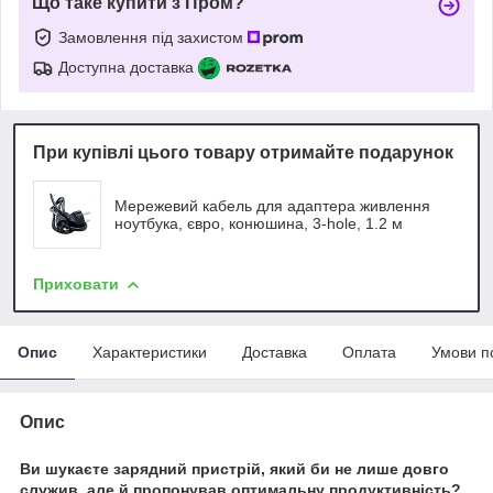
Що таке купити з Пром?
Замовлення під захистом
Доступна доставка
При купівлі цього товару отримайте подарунок
Мережевий кабель для адаптера живлення
ноутбука, євро, конюшина, 3-hole, 1.2 м
Приховати
Опис
Характеристики
Доставка
Оплата
Умови п
Опис
Ви шукаєте зарядний пристрій, який би не лише довго
служив, але й пропонував оптимальну продуктивність?