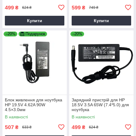
499
599
₴
₴
624 ₴
749 ₴
Купити
Купити
–20%
Подарунок
–20%
Блок живлення для ноутбука
Зарядний пристрій для HP
HP 19.5V 4.62A 90W
18.5V 3.5A 65W (7.4*5.0) для
4.5×3.0мм
ноутбука
В наявності
В наявності
507
499
₴
₴
633 ₴
624 ₴