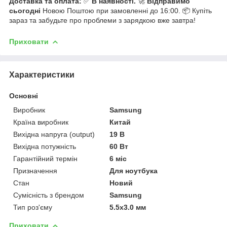
Доставка та оплата:
✅
В наявності.
🚀
Відправимо
сьогодні
Новою Поштою при замовленні до 16:00. 📦 Купіть
зараз та забудьте про проблеми з зарядкою вже завтра!
Приховати
Характеристики
Основні
Виробник
Samsung
Країна виробник
Китай
Вихідна напруга (output)
19 В
Вихідна потужність
60 Вт
Гарантійний термін
6 міс
Призначення
Для ноутбука
Стан
Новий
Сумісність з брендом
Samsung
Тип роз'єму
5.5x3.0 мм
Приховати