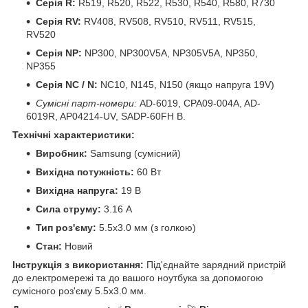
Серія R:
R519, R520, R522, R530, R540, R580, R730
Серія RV:
RV408, RV508, RV510, RV511, RV515,
RV520
Серія NP:
NP300, NP300V5A, NP305V5A, NP350,
NP355
Серія NC / N:
NC10, N145, N150 (якщо напруга 19V)
Сумісні парт-номери:
AD-6019, CPA09-004A, AD-
6019R, AP04214-UV, SADP-60FH B.
Технічні характеристики:
Виробник:
Samsung (сумісний)
Вихідна потужність:
60 Вт
Вихідна напруга:
19 В
Сила струму:
3.16 А
Тип роз'єму:
5.5x3.0 мм (з голкою)
Стан:
Новий
Інструкція з використання:
Під'єднайте зарядний пристрій
до електромережі та до вашого ноутбука за допомогою
сумісного роз'єму 5.5x3.0 мм.