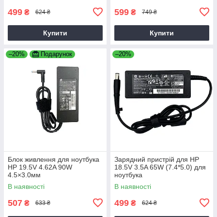
499
599
₴
₴
624 ₴
749 ₴
Купити
Купити
–20%
Подарунок
–20%
Блок живлення для ноутбука
Зарядний пристрій для HP
HP 19.5V 4.62A 90W
18.5V 3.5A 65W (7.4*5.0) для
4.5×3.0мм
ноутбука
В наявності
В наявності
507
499
₴
₴
633 ₴
624 ₴