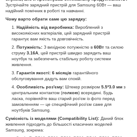
Зустрічайте зарядний пристрій для Samsung 60Вт — ваш
надійний помічник в роботі та навчанні.
Чому варто обрати саме цю зарядку:
Надійність від виробника:
Вироблений з
високоякісних матеріалів, цей зарядний пристрій
гарантує вам якість та довговічність.
Потужність:
З вихідною потужністю в
60Вт
та силою
струму
3.16А
, цей пристрій швидко зарядить ваш
ноутбук та забезпечить стабільну роботу системи
живлення.
Гарантія якості:
6 місяців
гарантійного
обслуговування дадуть вам спокій.
Особливість роз'єму:
Штекер розміром
5.5*3.0 мм
з
центральним контактом (
голкою
) всередині. Будь
ласка, порівняйте ваш старий роз'єм із фото перед
замовленням — це специфічний роз'єм саме для
ноутбуків Samsung.
Сумісність із моделями (Compatibility List):
Даний блок
живлення підходить до більшості класичних моделей
Samsung, зокрема: