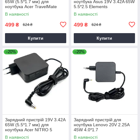
65W (5.5*1.7 мм) для
ноутбука Asus 19V 3.42A 65W
ноутбука Acer TravelMate
5.5*2.5 Elements
P2510-G2-M
В наявності
В наявності
499
499
₴
₴
624 ₴
624 ₴
Купити
Купити
–20%
–20%
Зарядний пристрій 19V 3.42A
Зарядний пристрій для
65W (5.5*1.7 мм) для
ноутбука Lenovo 20V 2.25A
ноутбука Acer NITRO 5
45W 4.0*1.7
AN515-31 65
В наявності
В наявності