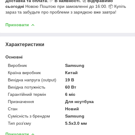
Доставка та оплата:
✅
В наявності.
🚀
Відправимо
сьогодні
Новою Поштою при замовленні до 16:00. 📦 Купіть
зараз та забудьте про проблеми з зарядкою вже завтра!
Приховати
Характеристики
Основні
Виробник
Samsung
Країна виробник
Китай
Вихідна напруга (output)
19 В
Вихідна потужність
60 Вт
Гарантійний термін
6 міс
Призначення
Для ноутбука
Стан
Новий
Сумісність з брендом
Samsung
Тип роз'єму
5.5x3.0 мм
Приховати