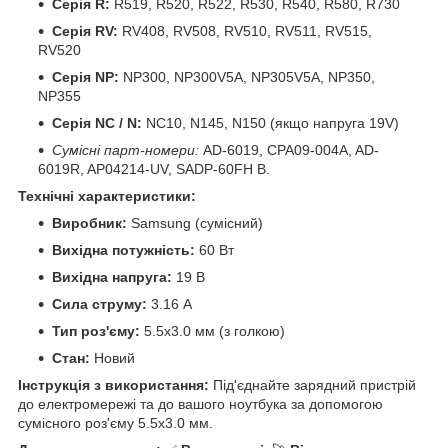
Серія R:
R519, R520, R522, R530, R540, R580, R730
Серія RV:
RV408, RV508, RV510, RV511, RV515,
RV520
Серія NP:
NP300, NP300V5A, NP305V5A, NP350,
NP355
Серія NC / N:
NC10, N145, N150 (якщо напруга 19V)
Сумісні парт-номери:
AD-6019, CPA09-004A, AD-
6019R, AP04214-UV, SADP-60FH B.
Технічні характеристики:
Виробник:
Samsung (сумісний)
Вихідна потужність:
60 Вт
Вихідна напруга:
19 В
Сила струму:
3.16 А
Тип роз'єму:
5.5x3.0 мм (з голкою)
Стан:
Новий
Інструкція з використання:
Під'єднайте зарядний пристрій
до електромережі та до вашого ноутбука за допомогою
сумісного роз'єму 5.5x3.0 мм.