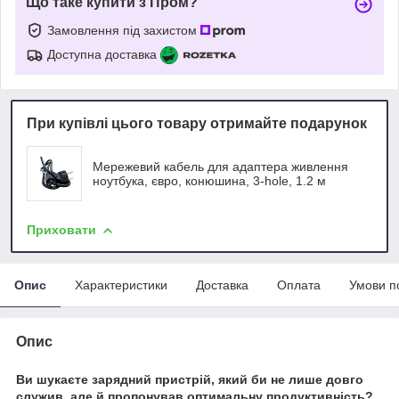
Що таке купити з Пром?
Замовлення під захистом
Доступна доставка
При купівлі цього товару отримайте подарунок
Мережевий кабель для адаптера живлення
ноутбука, євро, конюшина, 3-hole, 1.2 м
Приховати
Опис
Характеристики
Доставка
Оплата
Умови п
Опис
Ви шукаєте зарядний пристрій, який би не лише довго
служив, але й пропонував оптимальну продуктивність?