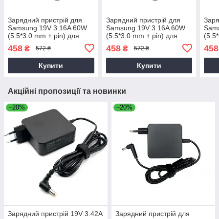
Зарядний пристрій для
Зарядний пристрій для
Заря
Samsung 19V 3.16A 60W
Samsung 19V 3.16A 60W
Sam
(5.5*3.0 mm + pin) для
(5.5*3.0 mm + pin) для
(5.5
ноутбука Samsung RV410
ноутбука Samsung RV508
ноут
458
458
458
₴
₴
572 ₴
572 ₴
Купити
Купити
Акційні пропозиції та новинки
–20%
–20%
Зарядний пристрій 19V 3.42A
Зарядний пристрій для