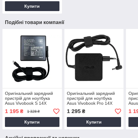
Купити
Подібні товари компанії
Оригінальний зарядний
Оригінальний зарядний
Ориг
пристрій для ноутбука
пристрій для ноутбука
прис
Asus Vivobook S 14X
Asus Vivobook Pro 14X
Asus
OLED M5402RA
OLED N7400PA
M56
1 195
1 295
1 1
₴
₴
1 328 ₴
Купити
Купити