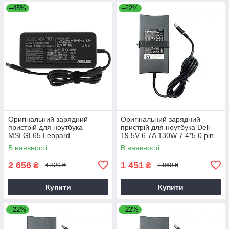
–45%
–22%
Оригінальний зарядний
Оригінальний зарядний
пристрій для ноутбука
пристрій для ноутбука Dell
MSI GL65 Leopard
19.5V 6.7A 130W 7.4*5.0 pin
Slim (PA-4E)
В наявності
В наявності
2 656
1 451
₴
₴
4 829 ₴
1 860 ₴
Купити
Купити
–22%
–22%