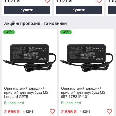
1 071
1 071
1 0
₴
₴
Купити
Купити
Акційні пропозиції та новинки
–45%
–45%
Оригінальний зарядний
Оригінальний зарядний
пристрій для ноутбука MSI
пристрій для ноутбука MSI
Leopard GP75
957-17E21P-101
В наявності
В наявності
2 656
2 656
₴
₴
4 829 ₴
4 829 ₴