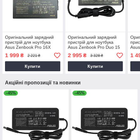
Оригінальний зарядний
Оригінальний зарядний
Ориг
пристрій для ноутбука
пристрій для ноутбука
прис
Asus Zenbook Pro 16X
Asus Zenbook Pro Duo 15
Asus
OLED UX7602ZM
OLED UX582ZW
OLE
1 999
2 995
1 4
₴
₴
2 221 ₴
3 328 ₴
Купити
Купити
Акційні пропозиції та новинки
–45%
–45%