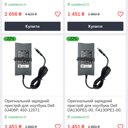
Slim (PA-4E)
В наявності
В наявності
2 656
1 451
₴
₴
4 829 ₴
1 860 ₴
Купити
Купити
–22%
–22%
Оригінальний зарядний
Оригінальний зарядний
пристрій для ноутбука Dell
пристрій для ноутбука Dell
0J408P, 450-12071
DA130PE1-00, FA130PE1-00,
HA130PM160
В наявності
В наявності
1 451
1 451
₴
₴
1 860 ₴
1 860 ₴