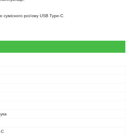
ю сумісного роз'єму USB Type-C.
бука
-C