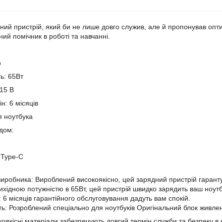
ний пристрій, який би не лише довго служив, але й пропонував опт
ий помічник в роботі та навчанні.
o
ь: 65Вт
 15 В
н: 6 місяців
я ноутбука
ндом:
 Type-C
 виробника: Вироблений високоякісно, цей зарядний пристрій гарантує
вихідною потужністю в 65Вт, цей пристрій швидко зарядить ваш ноутб
і: 6 місяців гарантійного обслуговування дадуть вам спокій.
сть: Розроблений спеціально для ноутбуків Оригінальний блок живл
оякісні матеріали забезпечують довгий термін служби та безпеку в 