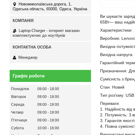
Новомиколаївська дорога, 1,
Одеська область, 65000, Одеса, Україна
Ви шукаєте заряд
65Вт— ваш надійн
Характеристики:
Laptop-Charger - інтернет магазин
комплектуючих до ноутбуків
Виробник: Lenov
Вихідна потужніст
Вихідна напруга:
Менеджер
Гарантійний термі
Призначення: Дл
Графік роботи
Сумісність з бре
Стан: Новий
Понеділок
09:00
18:00
Тип роз'єму: USB
Вівторок
09:00
18:00
Переваги:
Середа
09:00
18:00
1. Надійність від
Четвер
09:00
18:00
2. Потужність: З 
Пʼятниця
09:00
18:00
3. Гарантія якост
4. Повна сумісні
Субота
10:00
16:00
Використані висок