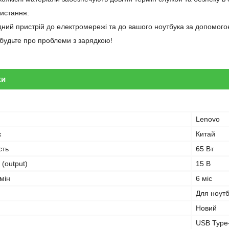
ристання:
дний пристрій до електромережі та до вашого ноутбука за допомого
забудьте про проблеми з зарядкою!
ки
Lenovo
к
Китай
сть
65 Вт
 (output)
15 В
мін
6 міс
Для ноут
Новий
USB Type