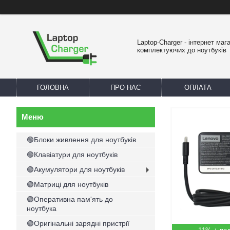
Laptop-Charger - інтернет маг
комплектуючих до ноутбуків
ГОЛОВНА
ПРО НАС
ОПЛАТА
🟢Блоки живлення для ноутбуків
🟢Клавіатури для ноутбуків
🟢Акумулятори для ноутбуків
🟢Матриці для ноутбуків
🟢Оперативна пам'ять до
ноутбука
🟢Оригінальні зарядні пристрії