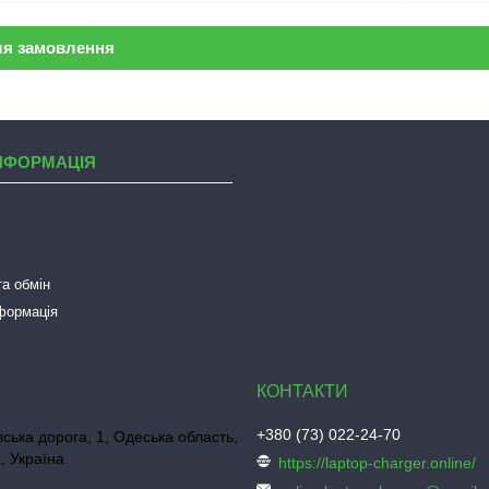
ля замовлення
НФОРМАЦІЯ
а обмін
нформація
+380 (73) 022-24-70
ська дорога, 1, Одеська область,
, Україна
https://laptop-charger.online/