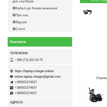
–11%
для ноутбуків
🟢Кабелі до блоків живлення
🟢Про нас
🟢Відгуки
🟢Статті
Контакти
+380 (73) 022-24-70
https://laptop-charger.online/
online.laptop.charger@gmail.com
Отрима
+380501574637
+380501574637
+380501574637