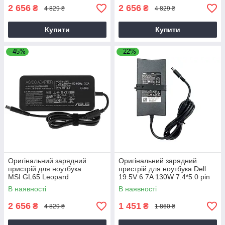
2 656
2 656
₴
₴
4 829 ₴
4 829 ₴
Купити
Купити
–45%
–22%
Оригінальний зарядний
Оригінальний зарядний
пристрій для ноутбука
пристрій для ноутбука Dell
MSI GL65 Leopard
19.5V 6.7A 130W 7.4*5.0 pin
Slim (PA-4E)
В наявності
В наявності
2 656
1 451
₴
₴
4 829 ₴
1 860 ₴