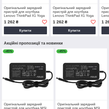
Оригінальний зарядний
Оригінальний зарядний
Ориг
пристрій для ноутбука
пристрій для ноутбука
прис
Lenovo ThinkPad X1 Yoga
Lenovo ThinkPad X1 Yoga
Leno
4th Gen
5th Gen
6th 
1 262
1 262
1 2
₴
₴
Купити
Купити
Акційні пропозиції та новинки
–45%
–45%
Оригінальний зарядний
Оригінальний зарядний
пристрій для ноутбука MSI
пристрій для ноутбука MSI