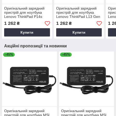
Оригінальний зарядний
Оригінальний зарядний
Ориг
пристрій для ноутбука
пристрій для ноутбука
прис
Lenovo ThinkPad P14s
Lenovo ThinkPad L13 Gen
Leno
Gen 2
3
4
1 262
1 262
1 2
₴
₴
Купити
Купити
Акційні пропозиції та новинки
–45%
–45%
Оригінальний зарядний
Оригінальний зарядний
пристрій для ноутбука MSI
пристрій для ноутбука MSI