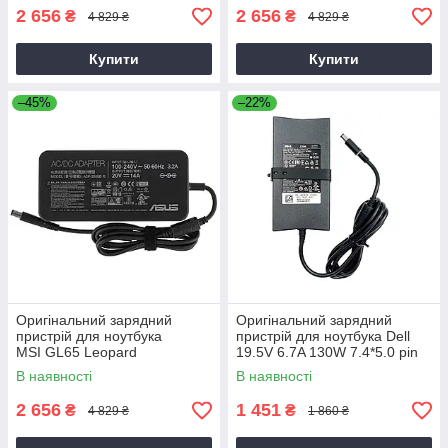
2 656
2 656
₴
₴
4 829 ₴
4 829 ₴
Купити
Купити
–45%
–22%
Оригінальний зарядний
Оригінальний зарядний
пристрій для ноутбука
пристрій для ноутбука Dell
MSI GL65 Leopard
19.5V 6.7A 130W 7.4*5.0 pin
Slim (PA-4E)
В наявності
В наявності
2 656
1 451
₴
₴
4 829 ₴
1 860 ₴