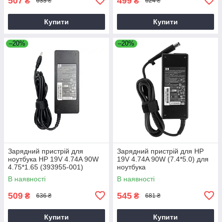
507
499
₴
₴
633 ₴
624 ₴
Купити
Купити
–20%
–20%
Зарядний пристрій для
Зарядний пристрій для HP
ноутбука HP 19V 4.74A 90W
19V 4.74A 90W (7.4*5.0) для
4.75*1.65 (393955-001)
ноутбука
В наявності
В наявності
509
545
₴
₴
636 ₴
681 ₴
Купити
Купити