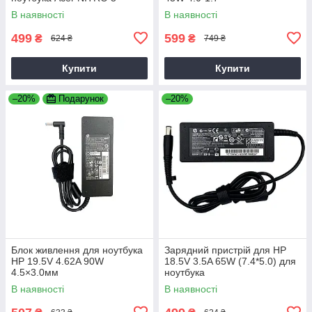
AN515-31 65
В наявності
В наявності
499
599
₴
₴
624 ₴
749 ₴
Купити
Купити
–20%
Подарунок
–20%
Блок живлення для ноутбука
Зарядний пристрій для HP
HP 19.5V 4.62A 90W
18.5V 3.5A 65W (7.4*5.0) для
4.5×3.0мм
ноутбука
В наявності
В наявності