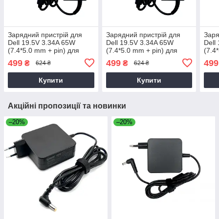
Зарядний пристрій для
Зарядний пристрій для
Заря
Dell 19.5V 3.34A 65W
Dell 19.5V 3.34A 65W
Dell
(7.4*5.0 mm + pin) для
(7.4*5.0 mm + pin) для
(7.4
ноутбука Dell Latitude
ноутбука Dell Latitude
ноут
499
499
499
₴
₴
624 ₴
624 ₴
3330
3340
335
Купити
Купити
Акційні пропозиції та новинки
–20%
–20%