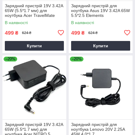
Зарядний пристрій 19V 3.42A
Зарядний пристрій для
65W (5.5*1.7 мм) для
ноутбука Asus 19V 3.42A 65W
ноутбука Acer TravelMate
5.5*2.5 Elements
P2510-G2-M
В наявності
В наявності
499
499
₴
₴
624 ₴
624 ₴
Купити
Купити
–20%
–20%
Зарядний пристрій 19V 3.42A
Зарядний пристрій для
65W (5.5*1.7 мм) для
ноутбука Lenovo 20V 2.25A
ноутбука Acer NITRO 5
45W 4.0*1.7