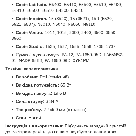
Серія Latitude:
E5400, E5410, E5500, E5510, E6400,
E6410, E6500, E6510, E4300, E4310
Серія Inspiron:
15 (3520), 15 (3521), 15R (5520,
5521, 5537), N5010, N5040, N5050, N5110
Серія Vostro:
1014, 1015, 3300, 3400, 3500, 3550,
3560
Серія Studio:
1535, 1537, 1555, 1558, 1735, 1737
Сумісні парт-номери:
PA-12, PA-1650-05D, LA65NS2-
01, NADP-65BB, PA-1650-06D, 0YK1PM.
Технічні характеристики:
Виробник:
Dell (сумісний)
Вихідна потужність:
65 Вт
Вихідна напруга:
19.5 В
Сила струму:
3.34 А
Тип роз'єму:
7.4x5.0 мм (з голкою)
Стан:
Новий
Інструкція з використання:
Під'єднайте зарядний пристрій
до електромережі та до вашого ноутбука за допомогою