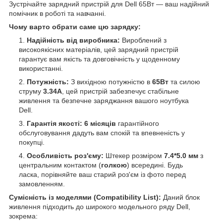
Зустрічайте зарядний пристрій для Dell 65Вт — ваш надійний
помічник в роботі та навчанні.
Чому варто обрати саме цю зарядку:
Надійність від виробника:
Вироблений з
високоякісних матеріалів, цей зарядний пристрій
гарантує вам якість та довговічність у щоденному
використанні.
Потужність:
З вихідною потужністю в
65Вт
та силою
струму
3.34А
, цей пристрій забезпечує стабільне
живлення та безпечне заряджання вашого ноутбука
Dell.
Гарантія якості:
6 місяців
гарантійного
обслуговування дадуть вам спокій та впевненість у
покупці.
Особливість роз'єму:
Штекер розміром
7.4*5.0 мм
з
центральним контактом (
голкою
) всередині. Будь
ласка, порівняйте ваш старий роз'єм із фото перед
замовленням.
Сумісність із моделями (Compatibility List):
Даний блок
живлення підходить до широкого модельного ряду Dell,
зокрема: