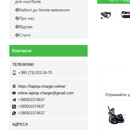
–10%
для ноутбуків
🟢Кабелі до блоків живлення
🟢Про нас
🟢Відгуки
🟢Статті
Контакти
+380 (73) 022-24-70
https://laptop-charger.online/
online.laptop.charger@gmail.com
Отримайте ц
+380501574637
+380501574637
+380501574637