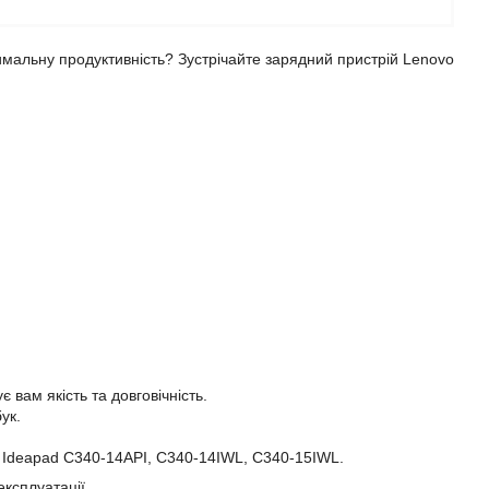
имальну продуктивність? Зустрічайте зарядний пристрій Lenovo
 вам якість та довговічність.
ук.
o Ideapad C340-14API, C340-14IWL, C340-15IWL.
експлуатації.