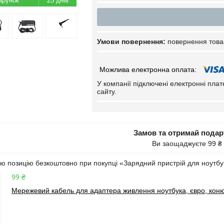
25 днів
повернення това
У компанії підключені електронні пла
сайту.
Замов та отримай пода
Ви заощаджуєте 99 ₴
ю позицію безкоштовно при покупці «Зарядний пристрій для ноутб
99 ₴
Мережевий кабель для адаптера живлення ноутбука, євро, коню