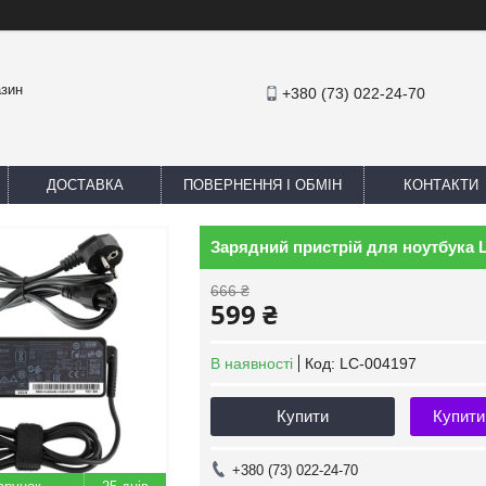
азин
+380 (73) 022-24-70
ДОСТАВКА
ПОВЕРНЕННЯ І ОБМІН
КОНТАКТИ
Зарядний пристрій для ноутбука L
666 ₴
599 ₴
В наявності
Код:
LC-004197
Купити
Купити
+380 (73) 022-24-70