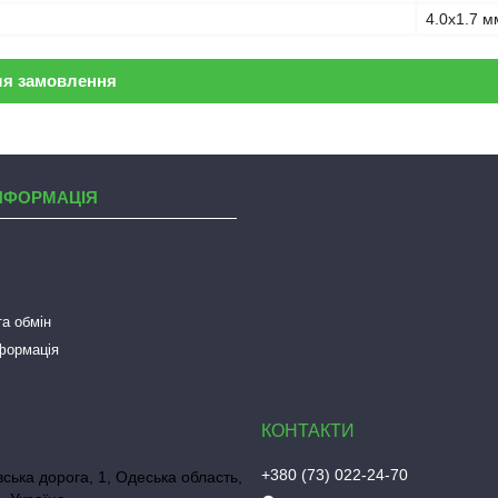
4.0x1.7 м
ля замовлення
НФОРМАЦІЯ
а обмін
нформація
+380 (73) 022-24-70
ська дорога, 1, Одеська область,