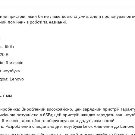
ний пристрій, який би не лише довго служив, але й пропонував опт
ий помічник в роботі та навчанні.
o
ь: 65Вт
 20 В
н: 6 місяців
я ноутбука
ндом: Lenovo
1.7 мм
 виробника: Вироблений високоякісно, цей зарядний пристрій гарантує
вихідною потужністю в 65Вт, цей пристрій швидко зарядить ваш ноутб
і: 6 місяців гарантійного обслуговування дадуть вам спокій.
сть: Розроблений спеціально для ноутбуків Блок живлення до Lenov
оякісні матеріали забезпечують довгий термін служби та безпеку в 