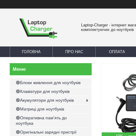
Laptop-Charger - інтернет маг
комплектуючих до ноутбуків
ГОЛОВНА
ПРО НАС
ОПЛАТА
🟢Блоки живлення для ноутбуків
🟢Клавіатури для ноутбуків
🟢Акумулятори для ноутбуків
🟢Матриці для ноутбуків
🟢Оперативна пам'ять до
ноутбука
🟢Оригінальні зарядні пристрії