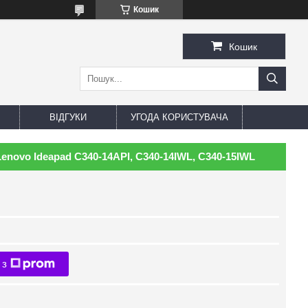
Кошик
Кошик
ВІДГУКИ
УГОДА КОРИСТУВАЧА
enovo Ideapad C340-14API, C340-14IWL, C340-15IWL
 з