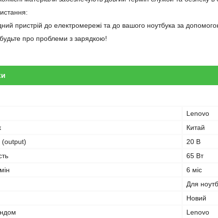
ристання:
дний пристрій до електромережі та до вашого ноутбука за допомогою
забудьте про проблеми з зарядкою!
ки
Lenovo
к
Китай
 (output)
20 В
сть
65 Вт
мін
6 міс
Для ноут
Новий
ендом
Lenovo