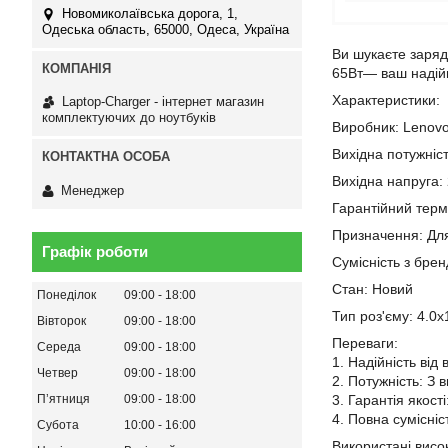
Новомиколаївська дорога, 1,
Одеська область, 65000, Одеса, Україна
Ви шукаєте заряд
65Вт— ваш надійн
Характеристики:
Laptop-Charger - інтернет магазин
комплектуючих до ноутбуків
Виробник: Lenov
Вихідна потужніст
Вихідна напруга:
Менеджер
Гарантійний термі
Призначення: Дл
Графік роботи
Сумісність з бре
Стан: Новий
Понеділок
09:00
18:00
Тип роз'єму: 4.0x
Вівторок
09:00
18:00
Переваги:
Середа
09:00
18:00
1. Надійність від
Четвер
09:00
18:00
2. Потужність: З 
Пʼятниця
09:00
18:00
3. Гарантія якост
4. Повна сумісні
Субота
10:00
16:00
Використані висок