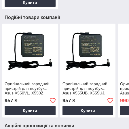
Купити
Подібні товари компанії
Оригінальний зарядний
Оригінальний зарядний
Ориг
пристрій для ноутбука
пристрій для ноутбука
прис
Asus X550VL, X550Z,
Asus X555UB, X555UJ,
Asus
X550ZA, X550ZE, X551C
X55A, X55C, X55S
X54
957
957
990
₴
₴
Купити
Купити
Акційні пропозиції та новинки