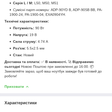
Серія L / M:
L50, M50, M51
Сумісні парт-номери:
ADP-90YD B, ADP-90SB BB, PA-
1900-24, PA-1900-04, EXA0904YH.
Технічні характеристики:
Потужність:
90 Вт
Напруга:
19 В
Сила струму:
4.74 А
Роз'єм:
5.5x2.5 мм
Стан:
Новий
Доставка та оплата:
✅
В наявності.
🚀
Відправимо
сьогодні
Новою Поштою при замовленні до 16:00. 📦
Замовляйте зараз, щоб ваш ноутбук завжди був готовий до
роботи!
Приховати
Характеристики