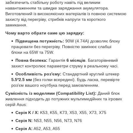
забезпечить стабільну роботу навіть під великим
навантаженням та швидке заряджання акумулятора.
Виготовлений із високоякісних матеріалів із повною системою
захисту від перегріву, стрибків напруги та короткого
замикання.
Чому варто обрати саме цю зарядку:
Підвищена потужність:
90W (4.74A) дозволяє блоку
працювати без перегріву. Повністю замінює слабші
блоки на 65W та 75W.
Повна безпека:
Гарантія
6 місяців
. Багаторівневий
захист контролює параметри струму в реальному часі.
Особливість роз'єму:
Стандартний круглий штекер
5.5*2.5 мм
(без голки всередині). Будь ласка, перевірте
роз'єм вашого ноутбука перед замовленням.
Сумісність із моделями (Compatibility List):
Даний блок
живлення підходить до потужних мультимедійних та ігрових
серій Asus:
Серія K / X:
K53, K55, K73, X53, X55, X73, X75
Серія N:
N53, N55, N56, N73, N76
Серія A:
A52, A53, A55