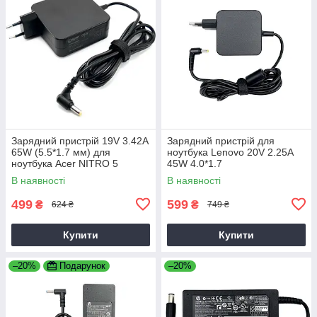
Зарядний пристрій 19V 3.42A
Зарядний пристрій для
65W (5.5*1.7 мм) для
ноутбука Lenovo 20V 2.25A
ноутбука Acer NITRO 5
45W 4.0*1.7
AN515-31 65
В наявності
В наявності
499
599
₴
₴
624 ₴
749 ₴
Купити
Купити
–20%
Подарунок
–20%