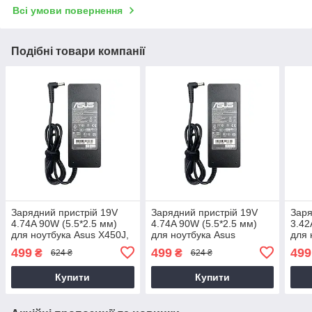
Всі умови повернення
Подібні товари компанії
Зарядний пристрій 19V
Зарядний пристрій 19V
Заря
4.74A 90W (5.5*2.5 мм)
4.74A 90W (5.5*2.5 мм)
3.42
для ноутбука Asus X450J,
для ноутбука Asus
для 
X450L, X450V, X451C,
F450CA, F450CC, F450LA,
K450
499
499
499
₴
₴
624 ₴
624 ₴
X451M
F450LD, F451C
K45
Купити
Купити