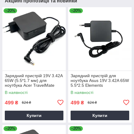
Акційні пропозиції та новинки
–20%
–20%
Зарядний пристрій 19V 3.42A
Зарядний пристрій для
65W (5.5*1.7 мм) для
ноутбука Asus 19V 3.42A 65W
ноутбука Acer TravelMate
5.5*2.5 Elements
P2510-G2-M
В наявності
В наявності
499
499
₴
₴
624 ₴
624 ₴
Купити
Купити
–20%
–20%