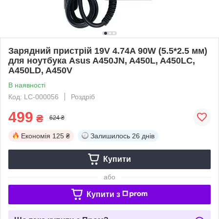
Зарядний пристрій 19V 4.74A 90W (5.5*2.5 мм)
для ноутбука Asus A450JN, A450L, A450LC,
A450LD, A450V
В наявності
Код: LC-000056
Роздріб
499
₴
624 ₴
Економія
125 ₴
Залишилось
26 днів
Купити
або
Купити з