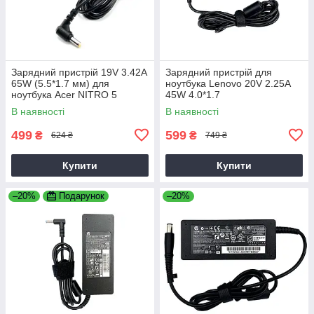
Зарядний пристрій 19V 3.42A
Зарядний пристрій для
65W (5.5*1.7 мм) для
ноутбука Lenovo 20V 2.25A
ноутбука Acer NITRO 5
45W 4.0*1.7
AN515-31 65
В наявності
В наявності
499
599
₴
₴
624 ₴
749 ₴
Купити
Купити
–20%
Подарунок
–20%