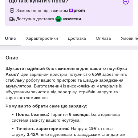
Що таке купити з Пром?
Замовлення під захистом
Доступна доставка
Опис
Характеристики
Доставка
Оплата
Умови п
Опис
Шукаєте надійний блок живлення для вашого ноутбука
Asus?
Цей зарядний пристрій потужністю
65W
забезпечить
стабільну роботу вашого пристрою та швидке заряджання
акумулятора. Виготовлений із високоякісних матеріалів із
вбудованим захистом від перегріву, стрибків напруги та
короткого замикання.
Чому варто обрати саме цю зарядку:
Повна безпека:
Гарантія
6 місяців
. Багаторівнева
система захисту вашого ноутбука.
Точність характеристик:
Напруга
19V
та сила
струму
3.42A
чітко відповідають заводським стандартам