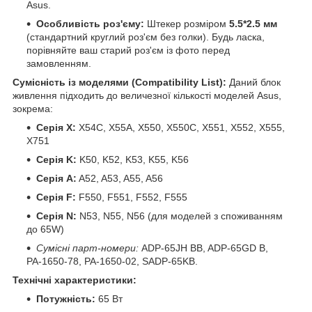
Asus.
Особливість роз'єму:
Штекер розміром
5.5*2.5 мм
(стандартний круглий роз'єм без голки). Будь ласка,
порівняйте ваш старий роз'єм із фото перед
замовленням.
Сумісність із моделями (Compatibility List):
Даний блок
живлення підходить до величезної кількості моделей Asus,
зокрема:
Серія X:
X54C, X55A, X550, X550C, X551, X552, X555,
X751
Серія K:
K50, K52, K53, K55, K56
Серія A:
A52, A53, A55, A56
Серія F:
F550, F551, F552, F555
Серія N:
N53, N55, N56 (для моделей з споживанням
до 65W)
Сумісні парт-номери:
ADP-65JH BB, ADP-65GD B,
PA-1650-78, PA-1650-02, SADP-65KB.
Технічні характеристики:
Потужність:
65 Вт