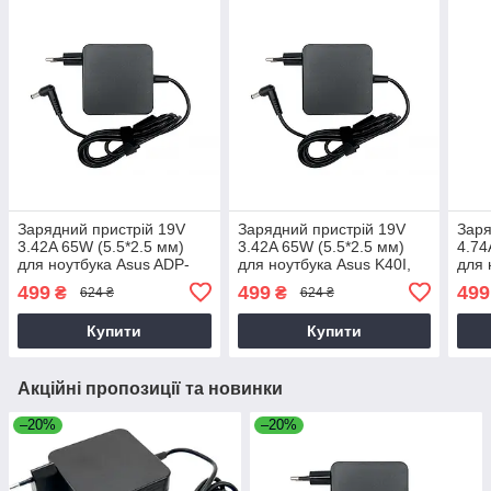
Зарядний пристрій 19V
Зарядний пристрій 19V
Заря
3.42A 65W (5.5*2.5 мм)
3.42A 65W (5.5*2.5 мм)
4.74
для ноутбука Asus ADP-
для ноутбука Asus K40I,
для 
65JH AB, ADP-65JH BB,
K40IJ, K40IN, K42F, K43E
K70A
499
499
499
₴
₴
624 ₴
624 ₴
ADP-65JH DB, B50A,
D550CA
Купити
Купити
Акційні пропозиції та новинки
–20%
–20%