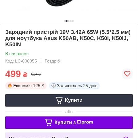
Зарядний пристрій 19V 3.42A 65W (5.5*2.5 мм)
для ноутбука Asus K50AB, K50C, K50I, K50IJ,
K50IN
В наявності
Код: LC-000055
Роздріб
499
₴
624 ₴
Економія
125 ₴
Залишилось
25 днів
Купити
або
Купити з