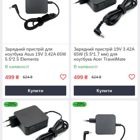
Зарядний пристрій для
Зарядний пристрій 19V 3.42A
ноутбука Asus 19V 3.42A 65W
65W (5.5*1.7 мм) для
5.5*2.5 Elements
ноутбука Acer TravelMate
P2510-G2-M
В наявності
В наявності
499
499
₴
₴
624 ₴
624 ₴
Купити
Купити
–20%
–20%