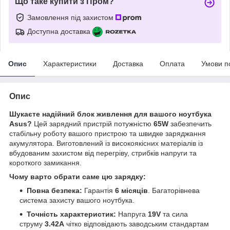
Що таке купити з Пром?
Замовлення під захистом
Доступна доставка
Опис
Характеристики
Доставка
Оплата
Умови п
Опис
Шукаєте надійний блок живлення для вашого ноутбука
Asus?
Цей зарядний пристрій потужністю
65W
забезпечить
стабільну роботу вашого пристрою та швидке заряджання
акумулятора. Виготовлений із високоякісних матеріалів із
вбудованим захистом від перегріву, стрибків напруги та
короткого замикання.
Чому варто обрати саме цю зарядку:
Повна безпека:
Гарантія
6 місяців
. Багаторівнева
система захисту вашого ноутбука.
Точність характеристик:
Напруга
19V
та сила
струму
3.42A
чітко відповідають заводським стандартам