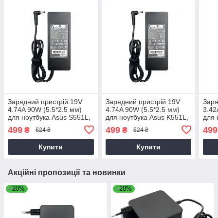
Зарядний пристрій 19V
Зарядний пристрій 19V
Заря
4.74A 90W (5.5*2.5 мм)
4.74A 90W (5.5*2.5 мм)
3.42
для ноутбука Asus S551L,
для ноутбука Asus K551L,
для 
S551LB, S551LN, S56CM,
K551LA, K551LB, K551LN,
S551
499
499
499
₴
₴
624 ₴
624 ₴
U53J
K552E
S56
Купити
Купити
Акційні пропозиції та новинки
–20%
–20%