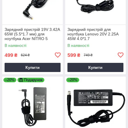
Зарядний пристрій 19V 3.42A
Зарядний пристрій для
65W (5.5*1.7 мм) для
ноутбука Lenovo 20V 2.25A
ноутбука Acer NITRO 5
45W 4.0*1.7
AN515-31 65
В наявності
В наявності
499
599
₴
₴
624 ₴
749 ₴
Купити
Купити
–20%
Подарунок
–20%