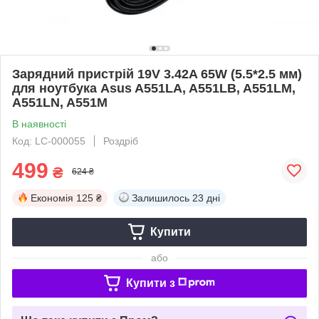
Зарядний пристрій 19V 3.42A 65W (5.5*2.5 мм)
для ноутбука Asus A551LA, A551LB, A551LM,
A551LN, A551M
В наявності
Код: LC-000055
Роздріб
499
₴
624 ₴
Економія
125 ₴
Залишилось
23 дні
Купити
або
Купити з