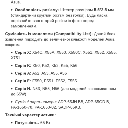
Asus.
Особливість роз'єму:
Штекер розміром
5.5*2.5 мм
(стандартний круглий роз'єм без голки). Будь ласка,
порівняйте ваш старий роз'єм із фото перед
замовленням.
Сумісність із моделями (Compatibility List):
Даний блок
живлення підходить до величезної кількості моделей Asus,
зокрема:
Серія X:
X54C, X55A, X550, X550C, X551, X552, X555,
X751
Серія K:
K50, K52, K53, K55, K56
Серія A:
A52, A53, A55, A56
Серія F:
F550, F551, F552, F555
Серія N:
N53, N55, N56 (для моделей з споживанням
до 65W)
Сумісні парт-номери:
ADP-65JH BB, ADP-65GD B,
PA-1650-78, PA-1650-02, SADP-65KB.
Технічні характеристики:
Потужність:
65 Вт